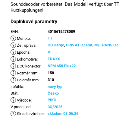
Sounddecoder vorbereitet. Das Modell verfügt über TT
Kurzkupplungen!
Doplňkové parametry
EAN
:
4015615478089
?
TT
Měřítko
:
?
ČD Cargo
,
PRIVAT CZ+SK
,
METRANS CZ
Žel. správa
:
?
VI
Epocha
:
?
TRAXX
Lokomotiva
:
?
NEM 658 Plux22
DCC konektor
:
?
158
Rozměr mm
:
?
310
Poloměr mm
:
spřáhla
:
nový typ
Stát
:
Česko
?
PIKO
Výrobce
:
V prodeji od
:
3Q/2025
?
skladem 08.06.26
Sklad u výrobce
: