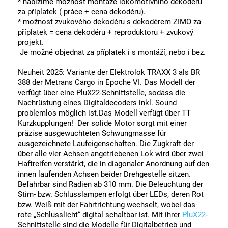
* nabízíme možnost montáže lokomotivního dekodéru
za příplatek ( práce + cena dekodéru).
* možnost zvukového dekodéru s dekodérem ZIMO za
příplatek = cena dekodéru + reproduktoru + zvukový
projekt.
Je možné objednat za příplatek i s montáží, nebo i bez.
Neuheit 2025: Variante der Elektrolok TRAXX 3 als BR
388 der Metrans Cargo in Epoche VI. Das Modell der
verfügt über eine PluX22-Schnittstelle, sodass die
Nachrüstung eines Digitaldecoders inkl. Sound
problemlos möglich ist.Das Modell verfügt über TT
Kurzkupplungen!
Der solide Motor sorgt mit einer
präzise ausgewuchteten Schwungmasse für
ausgezeichnete Laufeigenschaften. Die Zugkraft der
über alle vier Achsen angetriebenen Lok wird über zwei
Haftreifen verstärkt, die in diagonaler Anordnung auf den
innen laufenden Achsen beider Drehgestelle sitzen.
Befahrbar sind Radien ab 310 mm. Die Beleuchtung der
Stirn- bzw. Schlusslampen erfolgt über LEDs, deren Rot
bzw. Weiß mit der Fahrtrichtung wechselt, wobei das
rote „Schlusslicht“ digital schaltbar ist. Mit ihrer
PluX22
-
Schnittstelle sind die Modelle für Digitalbetrieb und