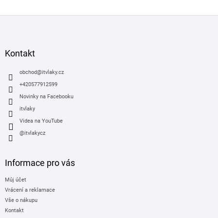
Z
á
p
a
Kontakt
t
í
obchod
@
itvlaky.cz
+420577912599
Novinky na Facebooku
itvlaky
Videa na YouTube
@itvlakycz
Informace pro vás
Můj účet
Vrácení a reklamace
Vše o nákupu
Kontakt