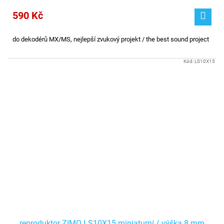
590 Kč
do dekodérů MX/MS, nejlepší zvukový projekt / the best sound project
Kód:
LS10X15
reproduktor ZIMO LS10X15 miniaturní / výška 8 mm