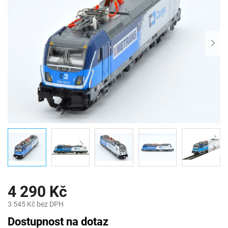
4 290 Kč
3 545 Kč bez DPH
Měrná
Dostupnost na dotaz
cena: