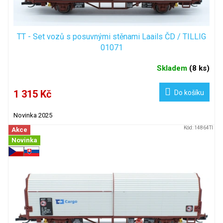
TT - Set vozů s posuvnými stěnami Laails ČD / TILLIG
01071
Skladem
(
8 ks
)
1 315 Kč
Do košíku
Novinka 2025
Kód:
14864TI
Akce
Novinka