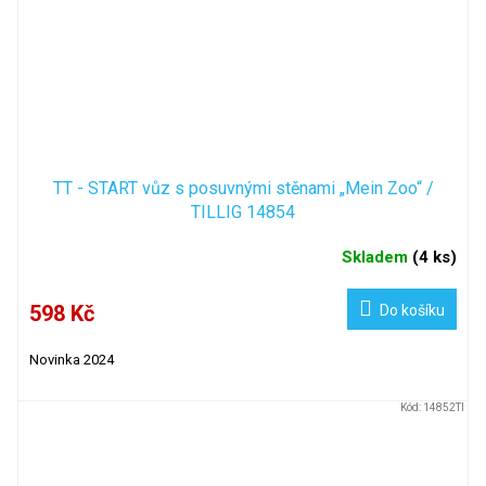
TT - START vůz s posuvnými stěnami „Mein Zoo“ /
TILLIG 14854
Skladem
(
4 ks
)
598 Kč
Do košíku
Novinka 2024
Kód:
14852TI