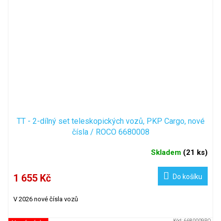
TT - 2-dílný set teleskopických vozů, PKP Cargo, nové
čísla / ROCO 6680008
Skladem
(
21 ks
)
1 655 Kč
Do košíku
V 2026 nové čísla vozů
Kód:
6680009RO