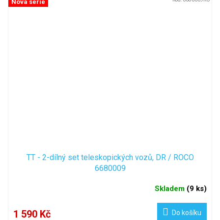
Nová série
TT - 2-dílný set teleskopických vozů, DR / ROCO
6680009
Skladem
(
9 ks
)
1 590 Kč
Do košíku