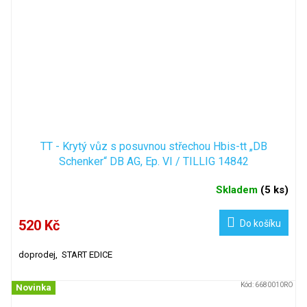
TT - Krytý vůz s posuvnou střechou Hbis-tt „DB
Schenker“ DB AG, Ep. VI / TILLIG 14842
Skladem
(
5 ks
)
520 Kč
Do košíku
doprodej, START EDICE
Kód:
6680010RO
Novinka