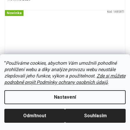
Kód:
14858TI
Novinka
"
Používáme cookies, abychom Vám umožnili pohodlné
prohlížení webu a díky analýze provozu webu neustále
zlepšovali jeho funkce, výkon a použitelnost.
Zde si můžete
podrobně projít Podmínky ochrany osobních údajů
.
Nastavení
TT - Vůz s posuvnými stěnami START Hbis-tt „Moje
zoo“, epizoda VI / TILLIG 14858
Odmítnout
Souhlasím
Bude vyrobeno