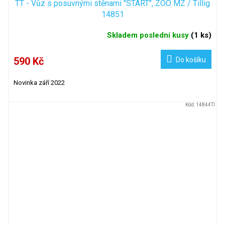
TT - Vůz s posuvnými stěnami "START", ZOO MZ / Tillig
14851
Skladem poslední kusy
(
1 ks
)
590 Kč
Do košíku
Novinka září 2022
Kód:
14844TI