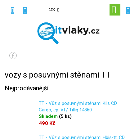
Přejít
na
NÁKUPN
CZK
obsah
KOŠÍK
vozy s posuvnými stěnami TT
Nejprodávanější
TT - Vůz s posuvnými stěnami Kils ČD
Cargo, ep. VI / Tillig 14860
Skladem
(
5 ks
)
490 Kč
TT - Vůz s posuvnými stěnami Hbis-tt, ČD