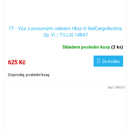
TT - Vůz s posuvnými stěnami Hbis-tt RailCargoAustria,
Ep. VI / TILLIG 14847
Skladem poslední kusy
(
2 ks
)
625 Kč
Do košíku
Doprodej, poslední kusy
Kód:
14854TI