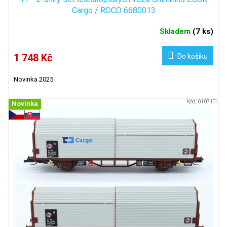
Cargo / ROCO 6680013
Skladem
(
7 ks
)
1 748 Kč
Do košíku
Novinka 2025
Kód:
01071TI
Novinka