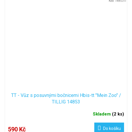
Kód:
14853TI
TT - Vůz s posuvnými bočnicemi Hbis-tt "Mein Zoo" /
TILLIG 14853
Skladem
(
2 ks
)
590 Kč
Do košíku