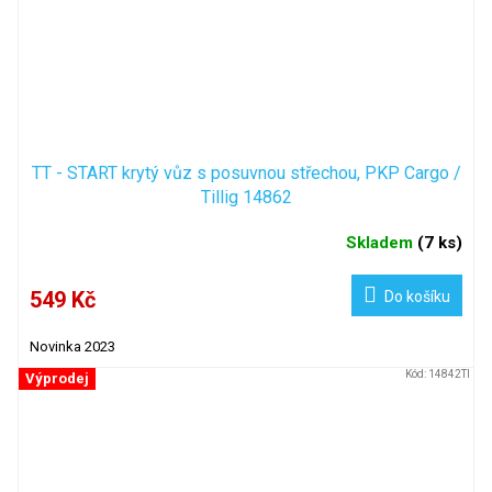
TT - START krytý vůz s posuvnou střechou, PKP Cargo /
Tillig 14862
Skladem
(
7 ks
)
549 Kč
Do košíku
Novinka 2023
Kód:
14842TI
Výprodej