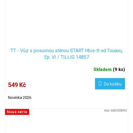
TT - Vůz s posuvnou stěnou START Hbis-tt od Touaxu,
Ep. VI / TILLIG 14857
Skladem
(
9 ks
)
549 Kč
Do košíku
Novinka 2026
Kód:
6680008RO
Nová série