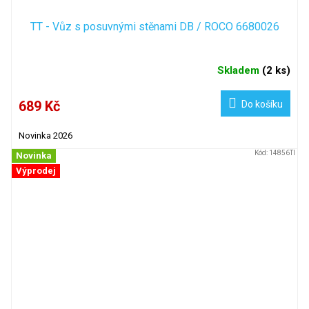
TT - Vůz s posuvnými stěnami DB / ROCO 6680026
Skladem
(
2 ks
)
689 Kč
Do košíku
Novinka 2026
Kód:
14856TI
Novinka
Výprodej