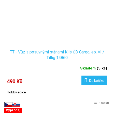
TT - Vůz s posuvnými stěnami Kils ČD Cargo, ep. VI /
Tillig 14860
Skladem
(
5 ks
)
490 Kč
Do košíku
Hobby edice
Kód:
14845TI
Výprodej