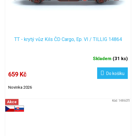
TT - krytý vůz Kils ČD Cargo, Ep. VI / TILLIG 14864
Skladem
(
31 ks
)
659 Kč
Do košíku
Novinka 2026
Kód:
14860TI
Akce