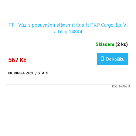
TT - Vůz s posuvnými stěnami Hbis-tt PKP Cargo, Ep. VI
/ Tillig 14844
Skladem
(
2 ks
)
567 Kč
Do košíku
NOVINKA 2020 / START
Kód:
14862TI