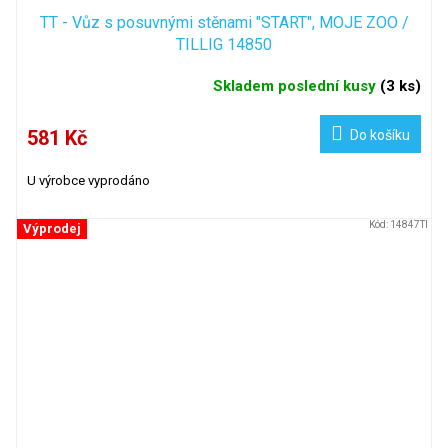
TT - Vůz s posuvnými stěnami "START", MOJE ZOO /
TILLIG 14850
Skladem poslední kusy
(
3 ks
)
581 Kč
Do košíku
U výrobce vyprodáno
Kód:
14847TI
Výprodej