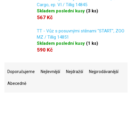
Cargo, ep. VI / Tillig 14845
Skladem poslední kusy
(
3 ks
)
567 Kč
TT - Vůz s posuvnými stěnami "START", ZOO
MZ / Tillig 14851
Skladem poslední kusy
(
1 ks
)
590 Kč
Ř
a
Doporučujeme
Nejlevnější
Nejdražší
Nejprodávanější
z
Abecedně
e
n
í
p
r
23
Na skladě
o
d
u
2
Akce