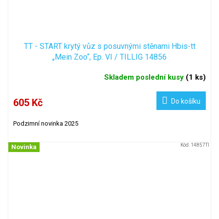
TT - START krytý vůz s posuvnými stěnami Hbis-tt
„Mein Zoo“, Ep. VI / TILLIG 14856
Skladem poslední kusy
(
1 ks
)
605 Kč
Do košíku
Podzimní novinka 2025
Kód:
14857TI
Novinka