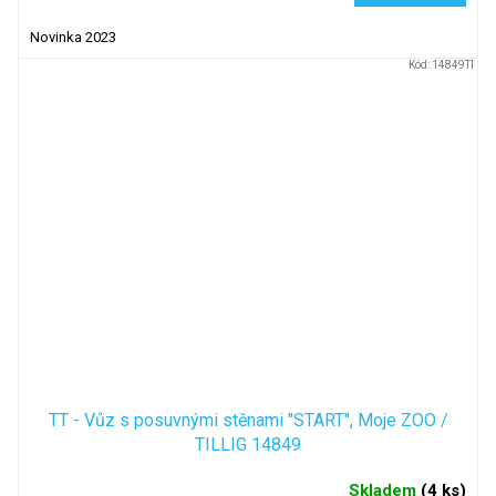
Novinka 2023
Kód:
14849TI
TT - Vůz s posuvnými stěnami "START", Moje ZOO /
TILLIG 14849
Skladem
(
4 ks
)