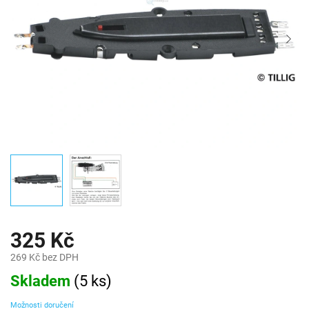
325 Kč
269 Kč bez DPH
Měrná
Skladem
(
5 ks
)
cena:
Možnosti doručení