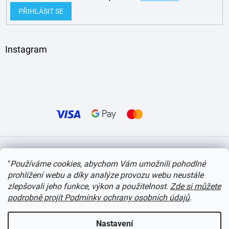
PŘIHLÁSIT SE
Instagram
Vytvořil Shoptet
"
Používáme cookies, abychom Vám umožnili pohodlné
prohlížení webu a díky analýze provozu webu neustále
Copyright 2026
itvlaky.cz
. Všechna práva vyhrazena.
Upravit nastavení cookies
zlepšovali jeho funkce, výkon a použitelnost.
Zde si můžete
podrobně projít Podmínky ochrany osobních údajů
.
Nastavení