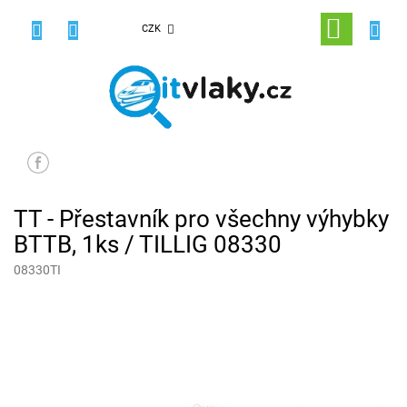
Přejít
na
NÁKUPNÍ
CZK
obsah
KOŠÍK
TT - Přestavník pro všechny výhybky
BTTB, 1ks / TILLIG 08330
08330TI