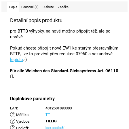
Popis
Podobné (1)
Diskuze
Značka
Detailní popis produktu
pro BTTB výhybky, na nové možno připojit též, ale po
uprávě
Pokud chcete připojit nové EW1 ke starým přestavníkům
BTTB, lze to provést přes redukce 07960 a sekundové
lepidlo
:-)
Für alle Weichen des Standard-Gleissystems Art. 06110
ff.
Doplňkové parametry
EAN
:
4012501083303
?
TT
Měřítko
:
?
TILLIG
Výrobce
:
?
bez podloží
Podloží
: