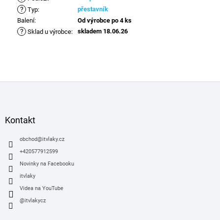
?
přestavník
Typ
:
Balení
:
Od výrobce po 4 ks
?
skladem 18.06.26
Sklad u výrobce
:
Z
á
p
a
Kontakt
t
í
obchod
@
itvlaky.cz
+420577912599
Novinky na Facebooku
itvlaky
Videa na YouTube
@itvlakycz