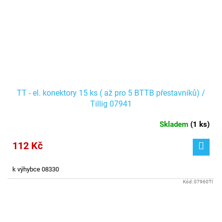
TT - el. konektory 15 ks ( až pro 5 BTTB přestavníků) /
Tillig 07941
Skladem
(
1 ks
)
112 Kč
k výhybce 08330
Kód:
07960TI