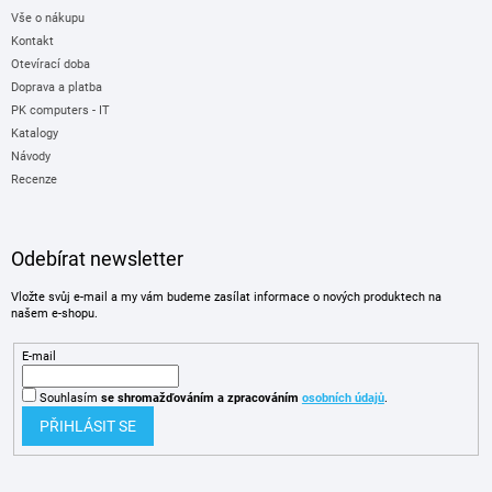
Vše o nákupu
Kontakt
Otevírací doba
Doprava a platba
PK computers - IT
Katalogy
Návody
Recenze
Odebírat newsletter
Vložte svůj e-mail a my vám budeme zasílat informace o nových produktech na
našem e-shopu.
E-mail
Souhlasím
se shromažďováním
a zpracováním
osobních údajů
.
PŘIHLÁSIT SE