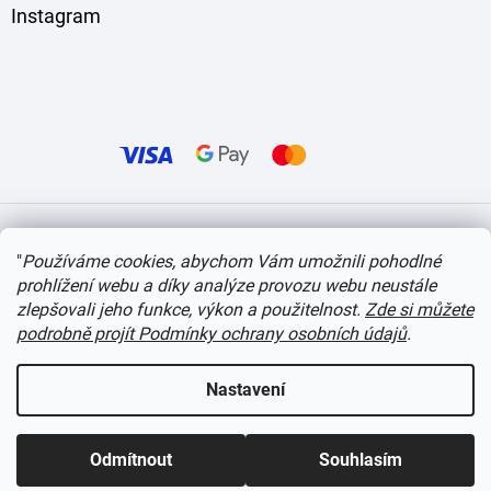
Instagram
Vytvořil Shoptet
"
Používáme cookies, abychom Vám umožnili pohodlné
prohlížení webu a díky analýze provozu webu neustále
Copyright 2026
itvlaky.cz
. Všechna práva vyhrazena.
Upravit nastavení cookies
zlepšovali jeho funkce, výkon a použitelnost.
Zde si můžete
podrobně projít Podmínky ochrany osobních údajů
.
Nastavení
Odmítnout
Souhlasím