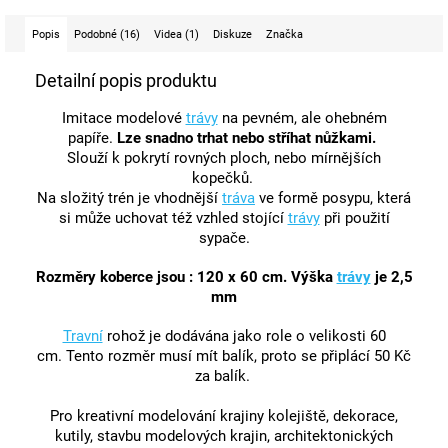
Popis
Podobné (16)
Videa (1)
Diskuze
Značka
Detailní popis produktu
Imitace modelové
trávy
na pevném, ale ohebném
papíře.
Lze snadno trhat nebo stříhat nůžkami.
Slouží k pokrytí rovných ploch, nebo mírnějších
kopečků.
Na složitý trén je vhodnější
tráva
ve formě posypu, která
si může uchovat též vzhled stojící
trávy
při použití
sypače.
Rozměry koberce jsou : 120 x 60 cm.
Výška
trávy
je 2,5
mm
Travní
rohož je dodávána jako role o velikosti 60
cm. Tento rozměr musí mít balík, proto se připlácí 50 Kč
za balík.
Pro kreativní modelování krajiny kolejiště, dekorace,
kutily, stavbu modelových krajin, architektonických