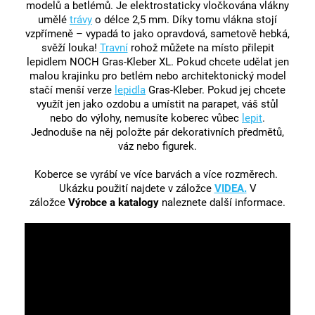
modelů a betlémů. Je elektrostaticky vločkována vlákny
umělé
trávy
o délce 2,5 mm. Díky tomu vlákna stojí
vzpřímeně – vypadá to jako opravdová, sametově hebká,
svěží louka!
Travní
rohož můžete na místo přilepit
lepidlem NOCH Gras-Kleber XL. Pokud chcete udělat jen
malou krajinku pro betlém nebo architektonický model
stačí menší verze
lepidla
Gras-Kleber. Pokud jej chcete
využít jen jako ozdobu a umístit na parapet, váš stůl
nebo do výlohy, nemusíte koberec vůbec
lepit
.
Jednoduše na něj položte pár dekorativních předmětů,
váz nebo figurek.
Koberce se vyrábí ve více barvách a více rozměrech.
Ukázku použití najdete v záložce
VIDEA.
V
záložce
Výrobce a katalogy
naleznete další informace.