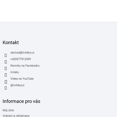
Z
á
p
a
Kontakt
t
í
obchod
@
itvlaky.cz
+420577912599
Novinky na Facebooku
itvlaky
Videa na YouTube
@itvlakycz
Informace pro vás
Můj účet
Vrácení a reklamace