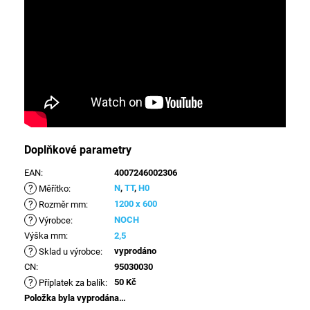
Doplňkové parametry
EAN
:
4007246002306
?
N
,
TT
,
H0
Měřítko
:
?
1200 x 600
Rozměr mm
:
?
NOCH
Výrobce
:
Výška mm
:
2,5
?
vyprodáno
Sklad u výrobce
:
CN
:
95030030
?
50 Kč
Příplatek za balík
:
Položka byla vyprodána…