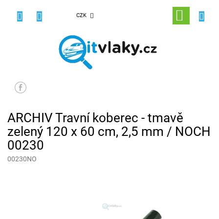
Přejít
na
NÁKUPNÍ
CZK
obsah
KOŠÍK
ARCHIV Travní koberec - tmavě
zelený 120 x 60 cm, 2,5 mm / NOCH
00230
00230NO