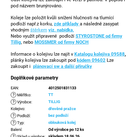
pod názvem brunýrováno.
Koleje lze položit kvůli snížení hlučnosti na tlumící
podloží např.z korku,
zde příklady
a následně zasypat
vhodným
štěrkem
viz. nabídka,
Nebo využít připravené podloží
STYROSTONE od firmy
Tillig
, nebo
MOSSMER od firmy NOCH
Informace o kolejivu lze najít v
Katalogu kolejiva 09588
,
plánky kolejiva lze zakoupit pod
kódem 09602
Lze
zakoupit i
plánovací sw a další příručky
Doplňkové parametry
EAN
:
4012501831133
?
TT
Měřítko
:
?
TILLIG
Výrobce
:
Kolejivo
:
dřevěné pražce
?
bez podloží
Podloží
:
?
oblouková kolej
Typ
:
Balení
:
Od výrobce po 12 ks
?
skladem 18.06.26
Sklad u výrobce
: