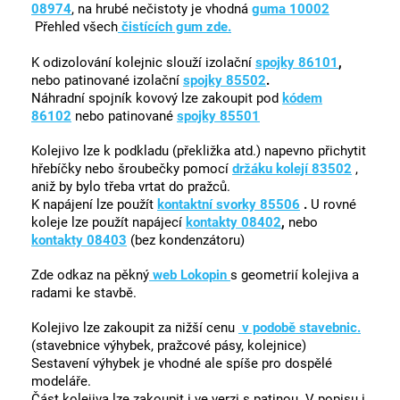
08974
, na hrubé nečistoty je vhodná
guma 10002
Přehled všech
čistících gum zde.
K odizolování kolejnic slouží izolační
spojky 86101
,
nebo patinované izolační
spojky 85502
.
Náhradní spojník kovový lze zakoupit pod
kódem
86102
nebo patinované
spojky 85501
Kolejivo lze k podkladu (překližka atd.) napevno přichytit
hřebíčky nebo šroubečky pomocí
držáku kolejí 83502
,
aniž by bylo třeba vrtat do pražců.
K napájení lze použít
kontaktní svorky 85506
.
U rovné
koleje lze použít napájecí
kontakty 08402
,
nebo
kontakty 08403
(bez kondenzátoru)
Zde odkaz na pěkný
web Lokopin
s geometrií kolejiva a
radami ke stavbě.
Kolejivo lze zakoupit za nižší cenu
v podobě stavebnic.
(stavebnice výhybek, pražcové pásy, kolejnice)
Sestavení výhybek je vhodné ale spíše pro dospělé
modeláře.
Část kolejiva lze zakoupit i ve verzi s patinou. V popisu i