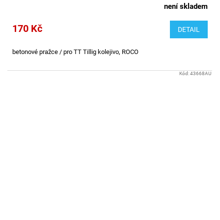
není skladem
170 Kč
DETAIL
betonové pražce / pro TT Tillig kolejivo, ROCO
Kód:
43668AU