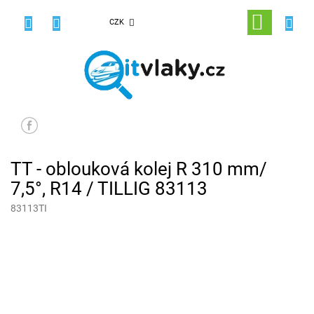
Přejít
na
NÁKUPNÍ
CZK
obsah
KOŠÍK
TT - oblouková kolej R 310 mm/
7,5°, R14 / TILLIG 83113
83113TI