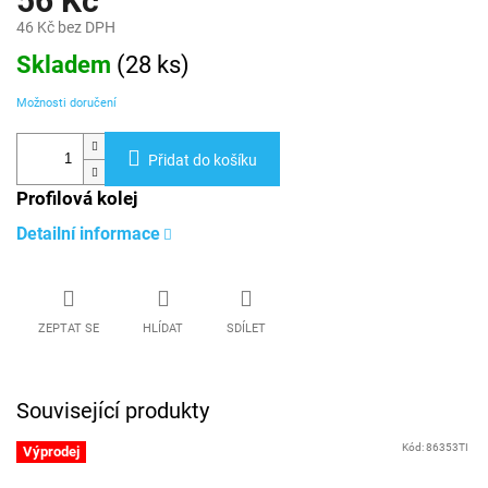
56 Kč
46 Kč bez DPH
Měrná
Skladem
(
28 ks
)
cena:
Možnosti doručení
Přidat do košíku
Profilová kolej
Detailní informace
ZEPTAT SE
HLÍDAT
SDÍLET
Související produkty
Kód:
86353TI
Výprodej