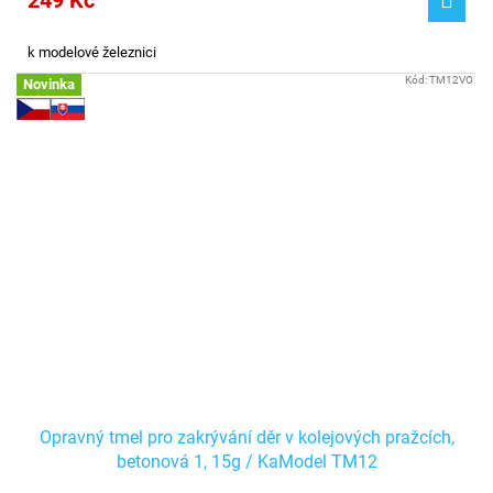
249 Kč
k modelové železnici
Kód:
TM12VO
Novinka
Opravný tmel pro zakrývání děr v kolejových pražcích,
betonová 1, 15g / KaModel TM12