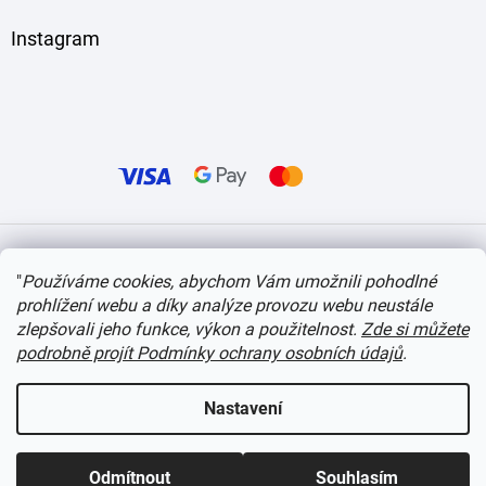
Instagram
Vytvořil Shoptet
"
Používáme cookies, abychom Vám umožnili pohodlné
prohlížení webu a díky analýze provozu webu neustále
Copyright 2026
itvlaky.cz
. Všechna práva vyhrazena.
Upravit nastavení cookies
zlepšovali jeho funkce, výkon a použitelnost.
Zde si můžete
podrobně projít Podmínky ochrany osobních údajů
.
Nastavení
Odmítnout
Souhlasím