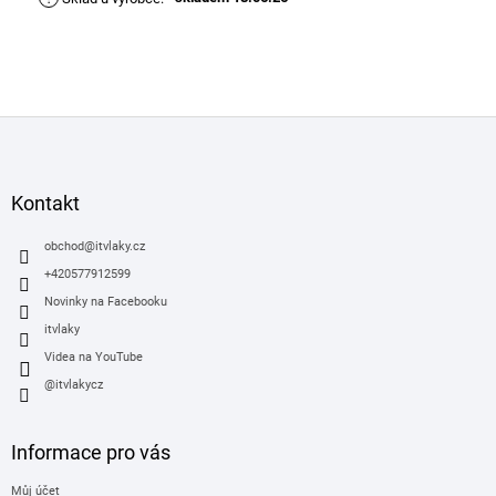
Z
á
p
a
Kontakt
t
í
obchod
@
itvlaky.cz
+420577912599
Novinky na Facebooku
itvlaky
Videa na YouTube
@itvlakycz
Informace pro vás
Můj účet