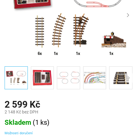
2 599 Kč
2 148 Kč bez DPH
Měrná
Skladem
(
1 ks
)
cena:
Možnosti doručení