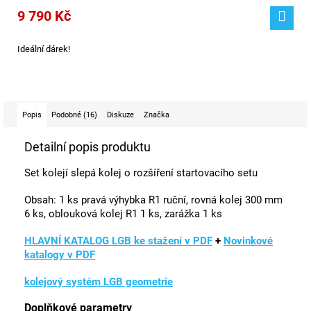
9 790 Kč
Ideální dárek!
Popis
Podobné (16)
Diskuze
Značka
Detailní popis produktu
Set kolejí slepá kolej o rozšíření startovacího setu
Obsah: 1 ks pravá výhybka R1 ruční, rovná kolej 300 mm
6 ks, oblouková kolej R1 1 ks, zarážka 1 ks
HLAVNÍ KATALOG LGB ke stažení v PDF
+
Novinkové
katalogy v PDF
kolejový systém LGB geometrie
Doplňkové parametry