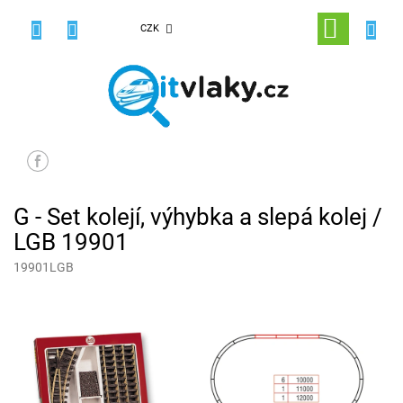
Přejít
na
NÁKUPNÍ
CZK
obsah
KOŠÍK
G - Set kolejí, výhybka a slepá kolej /
LGB 19901
19901LGB