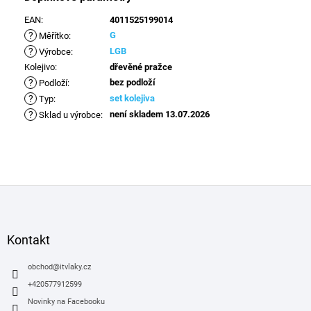
EAN
:
4011525199014
?
G
Měřítko
:
?
LGB
Výrobce
:
Kolejivo
:
dřevěné pražce
?
bez podloží
Podloží
:
?
set kolejiva
Typ
:
?
není skladem 13.07.2026
Sklad u výrobce
:
Z
á
p
a
Kontakt
t
í
obchod
@
itvlaky.cz
+420577912599
Novinky na Facebooku