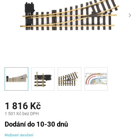
1 816 Kč
1 501 Kč bez DPH
Měrná
Dodání do 10-30 dnů
cena:
Možnosti doručení