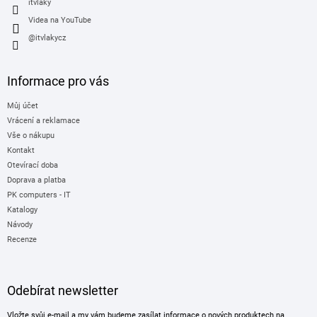
itvlaky
Videa na YouTube
@itvlakycz
Informace pro vás
Můj účet
Vrácení a reklamace
Vše o nákupu
Kontakt
Otevírací doba
Doprava a platba
PK computers - IT
Katalogy
Návody
Recenze
Odebírat newsletter
Vložte svůj e-mail a my vám budeme zasílat informace o nových produktech na