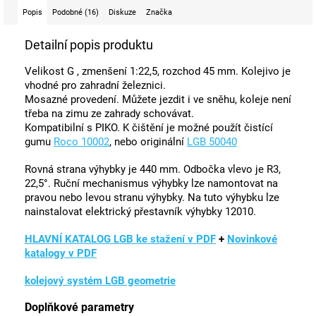
Popis
Podobné (16)
Diskuze
Značka
Detailní popis produktu
Velikost G , zmenšení 1:22,5, rozchod 45 mm. Kolejivo je
vhodné pro zahradní železnici.
Mosazné provedení. Můžete jezdit i ve sněhu, koleje není
třeba na zimu ze zahrady schovávat.
Kompatibilní s PIKO. K čištění je možné použít čistící
gumu
Roco 10002
, nebo originální
LGB 50040
Rovná strana výhybky je 440 mm. Odbočka vlevo je R3,
22,5°. Ruční mechanismus výhybky lze namontovat na
pravou nebo levou stranu výhybky. Na tuto výhybku lze
nainstalovat elektrický přestavník výhybky 12010.
HLAVNÍ KATALOG LGB ke stažení v PDF
+
Novinkové
katalogy v PDF
kolejový systém LGB geometrie
Doplňkové parametry