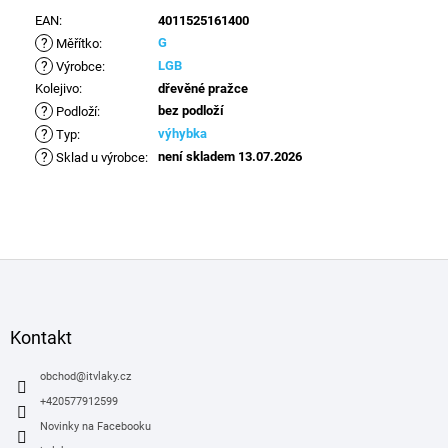
EAN
:
4011525161400
?
G
Měřítko
:
?
LGB
Výrobce
:
Kolejivo
:
dřevěné pražce
?
bez podloží
Podloží
:
?
výhybka
Typ
:
?
není skladem 13.07.2026
Sklad u výrobce
:
Z
á
p
a
Kontakt
t
í
obchod
@
itvlaky.cz
+420577912599
Novinky na Facebooku