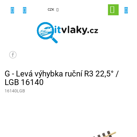
Přejít
na
NÁKUPNÍ
CZK
obsah
KOŠÍK
G - Levá výhybka ruční R3 22,5° /
LGB 16140
16140LGB