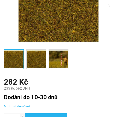
282 Kč
233 Kč bez DPH
Měrná
Dodání do 10-30 dnů
cena:
Možnosti doručení