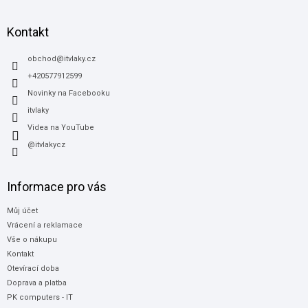
á
p
a
Kontakt
t
í
obchod
@
itvlaky.cz
+420577912599
Novinky na Facebooku
itvlaky
Videa na YouTube
@itvlakycz
Informace pro vás
Můj účet
Vrácení a reklamace
Vše o nákupu
Kontakt
Otevírací doba
Doprava a platba
PK computers - IT