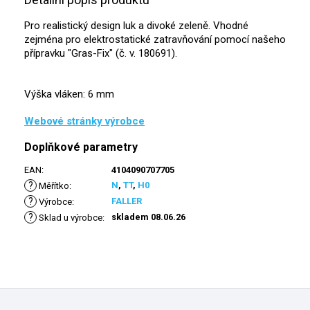
Pro realistický design luk a divoké zeleně. Vhodné
zejména pro elektrostatické zatravňování pomocí našeho
přípravku "Gras-Fix" (č. v. 180691).
Výška vláken: 6 mm
Webové stránky výrobce
Doplňkové parametry
EAN
:
4104090707705
?
N
,
TT
,
H0
Měřítko
:
?
FALLER
Výrobce
:
?
skladem 08.06.26
Sklad u výrobce
:
Z