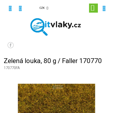
Přejít
na
NÁKUPN
CZK
obsah
KOŠÍK
Zelená louka, 80 g / Faller 170770
170770FA