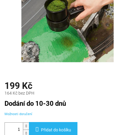
199 Kč
164 Kč bez DPH
Měrná
Dodání do 10-30 dnů
cena:
Možnosti doručení
Přidat do košíku