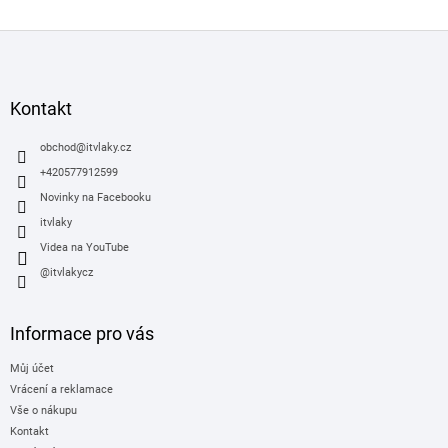
Z
á
p
a
Kontakt
t
í
obchod
@
itvlaky.cz
+420577912599
Novinky na Facebooku
itvlaky
Videa na YouTube
@itvlakycz
Informace pro vás
Můj účet
Vrácení a reklamace
Vše o nákupu
Kontakt