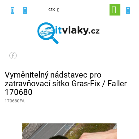
Přejít
na
NÁKUPNÍ
CZK
obsah
KOŠÍK
Vyměnitelný nádstavec pro
zatravňovací sítko Gras-Fix / Faller
170680
170680FA