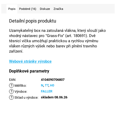
Popis
Podobné (16)
Diskuze
Značka
Detailní popis produktu
Uzamykatelný box na zatoulaná vlákna, který slouží jako
vhodný nástavec pro "Grass-Fix" (art. 180691). Dvě
těsnicí víčka umožňují praktickou a rychlou výměnu
vláken různých výšek nebo barev při plnění travního
zařízení.
Webové stránky výrobce
Doplňkové parametry
EAN
:
4104090706807
?
N
,
TT
,
H0
Měřítko
:
?
FALLER
Výrobce
:
?
skladem 08.06.26
Sklad u výrobce
: