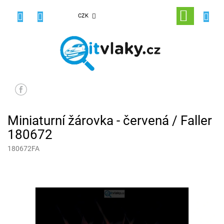
Přejít
na
NÁKUPNÍ
CZK
obsah
KOŠÍK
Miniaturní žárovka - červená / Faller
180672
180672FA