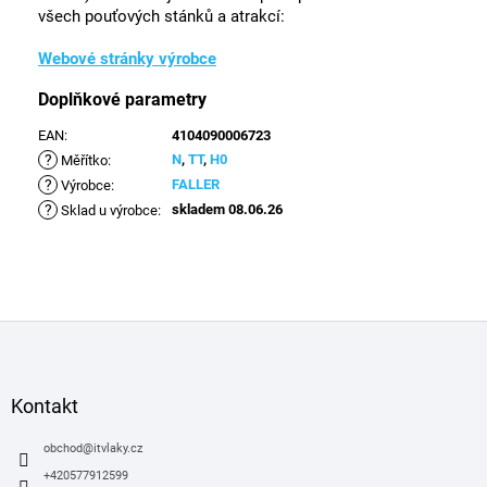
všech pouťových stánků a atrakcí:
Webové stránky výrobce
Doplňkové parametry
EAN
:
4104090006723
?
N
,
TT
,
H0
Měřítko
:
?
FALLER
Výrobce
:
?
skladem 08.06.26
Sklad u výrobce
:
Z
á
p
a
Kontakt
t
í
obchod
@
itvlaky.cz
+420577912599