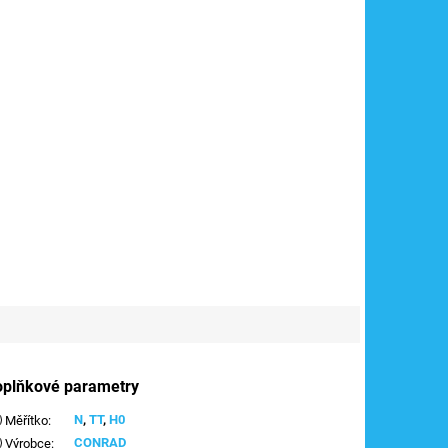
oplňkové parametry
N
,
TT
,
H0
Měřítko
:
CONRAD
Výrobce
: