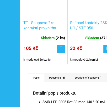
TT - Souprava 2ks
Snímací kontakty 2SK
kontaktů pro vnitřní
HO / STE 050
osvětlení vozů / Tillig
Skladem
(
2 ks
)
Skladem
(
37 
08869
105 Kč
32 Kč
k modelové železnici
k modelové železnici
Popis
Podobné (16)
Související soubory (1)
Detailní popis produktu
SMD-LED 0805 Rot 38 mcd 140 ° 20 mA 