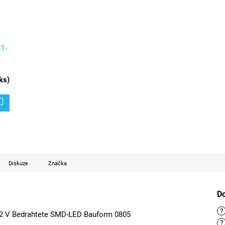
1-
ks
)
Diskuze
Značka
D
?
2 V Bedrahtete SMD-LED Bauform 0805
?