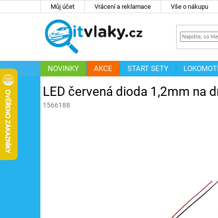
Přejít
Můj účet
Vrácení a reklamace
Vše o nákupu
na
obsah
NOVINKY
AKCE
START SETY
LOKOMOT
IT
ZNAČKY
LED červená dioda 1,2mm na d
1566188