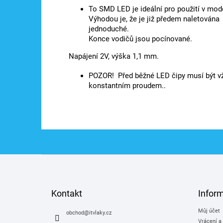
To SMD LED je ideální pro použití v mod
Výhodou je, že je již předem naletována
jednoduché.
Konce vodičů jsou pocínované.
Napájení 2V, výška 1,1 mm.
POZOR! Před běžné LED čipy musí být vž
konstantním proudem..
Z
á
p
a
Kontakt
Infor
t
Můj účet
í
obchod
@
itvlaky.cz
Vrácení a