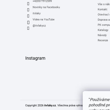
+420577912599
Vše o nák
Novinky na Facebooku
Kontakt
itvlaky
Otevírací
Videa na YouTube
Doprava a
PK comput
@itvlakycz
Katalogy
Návody
Recenze
Instagram
"
Používáme 
pohodlné pr
Copyright 2026
itvlaky.cz
. Všechna práva vyhrazena.
Upravit nastaven