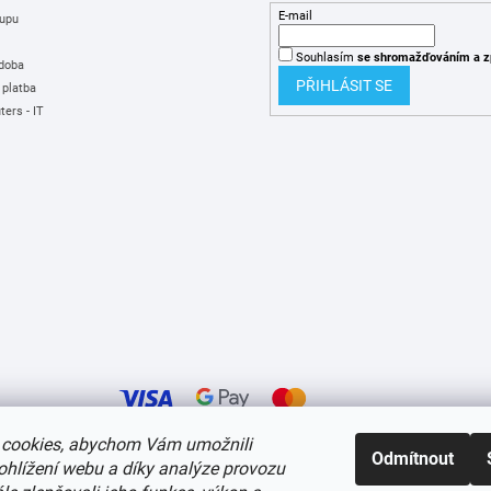
E-mail
upu
Souhlasím
se shromažďováním
a z
 doba
PŘIHLÁSIT SE
 platba
ers - IT
cookies, abychom Vám umožnili
Odmítnout
ohlížení webu a díky analýze provozu
í cookies