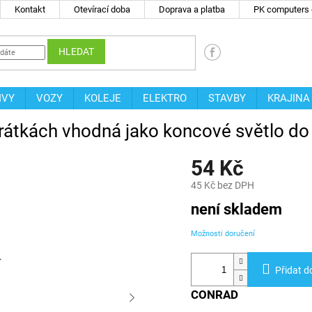
Kontakt
Otevírací doba
Doprava a platba
PK computers -
HLEDAT
IVY
VOZY
KOLEJE
ELEKTRO
STAVBY
KRAJINA
rátkách vhodná jako koncové světlo d
54 Kč
45 Kč bez DPH
Měrná
není skladem
cena:
Možnosti doručení
Přidat d
CONRAD