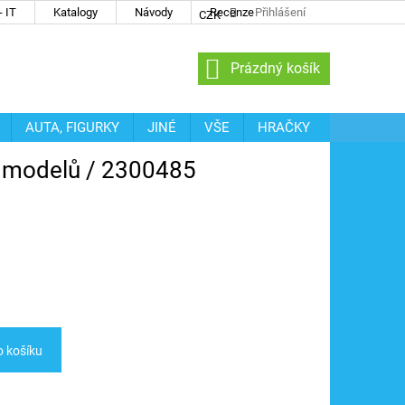
 IT
Katalogy
Návody
Recenze
Přihlášení
CZK
NÁKUPNÍ
Prázdný košík
KOŠÍK
AUTA, FIGURKY
JINÉ
VŠE
HRAČKY
o modelů / 2300485
o košíku