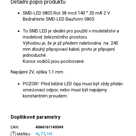
Detailní popis produktu
SMD-LED 0805 Rot 38 mcd 140 ° 20 mA 2 V
Bedrahtete SMD-LED Bauform 0805
To SMD LED je ideální pro použití v modelářství a
modelové železničního prostoru.
Výhodou je, že je již předem naletována na 240
mm dlouhý připojovací kabel, proto je připojení
jednoduché.
Konce vodičů jsou pocínované.
Napájení 2V, výška 1,1 mm.
POZOR! Před běžné LED čipy musí být vždy přidán
omezovací odpor, nebo musí být napájeny
konstantním proudem..
Doplňkové parametry
EAN
:
4064161149349
?
N
,
TT
,
H0
Měřítko
: