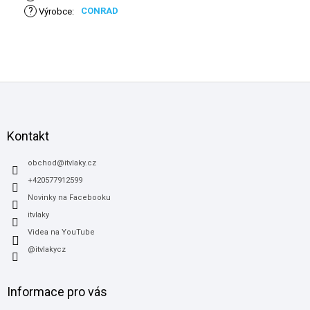
?
CONRAD
Výrobce
:
Z
á
p
a
Kontakt
t
í
obchod
@
itvlaky.cz
+420577912599
Novinky na Facebooku
itvlaky
Videa na YouTube
@itvlakycz
Informace pro vás