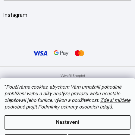
Instagram
Vytvořil Shoptet
"
Používáme cookies, abychom Vám umožnili pohodlné
prohlížení webu a díky analýze provozu webu neustále
Copyright 2026
itvlaky.cz
. Všechna práva vyhrazena.
Upravit nastavení
cookies
zlepšovali jeho funkce, výkon a použitelnost.
Zde si můžete
podrobně projít Podmínky ochrany osobních údajů
.
Nastavení