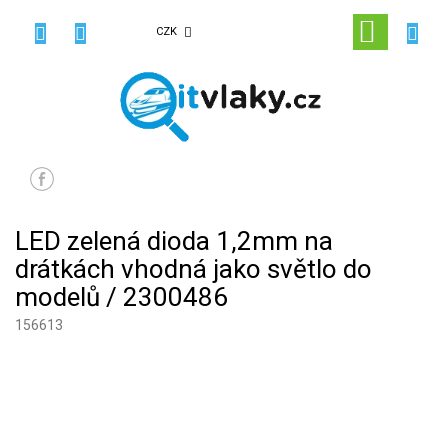
Přejít
na
NÁKUPN
CZK
obsah
KOŠÍK
LED zelená dioda 1,2mm na
drátkách vhodná jako světlo do
modelů / 2300486
156613