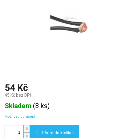
54 Kč
45 Kč bez DPH
Měrná
Skladem
(
3 ks
)
cena:
Možnosti doručení
Přidat do košíku