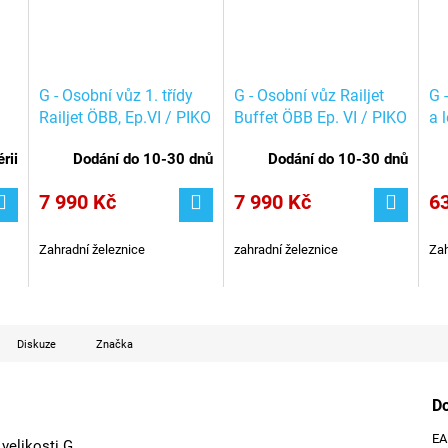
G - Osobní vůz 1. třídy
G - Osobní vůz Railjet
G 
Railjet ÖBB, Ep.VI / PIKO
Buffet ÖBB Ep. VI / PIKO
a 
37666
37669
10
rii
Dodání do 10-30 dnů
Dodání do 10-30 dnů
7 990 Kč
7 990 Kč
6
Zahradní železnice
zahradní železnice
Zah
Diskuze
Značka
D
E
velikosti G.