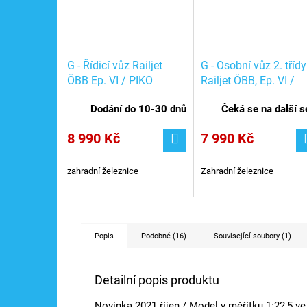
G - Řídicí vůz Railjet
G - Osobní vůz 2. třídy
ÖBB Ep. VI / PIKO
Railjet ÖBB, Ep. VI /
37675
PIKO 37665
Dodání do 10-30 dnů
Čeká se na další sé
8 990 Kč
7 990 Kč
zahradní železnice
Zahradní železnice
Popis
Podobné (16)
Související soubory (1)
Detailní popis produktu
Novinka 2021 říjen / Model v měřítku 1:22,5 ve 