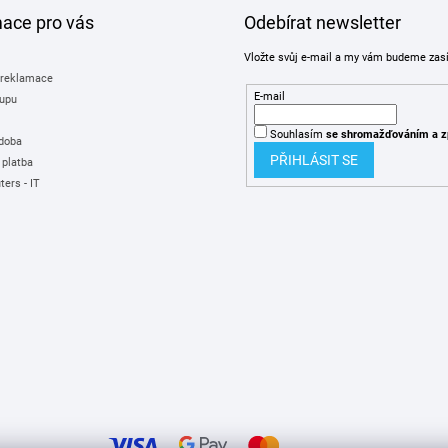
mace pro vás
Odebírat newsletter
Vložte svůj e-mail a my vám budeme zas
 reklamace
E-mail
upu
Souhlasím
se shromažďováním
a z
 doba
PŘIHLÁSIT SE
 platba
ers - IT