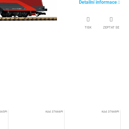
Detailní informace
TISK
ZEPTAT SE
665PI
Kód:
37666PI
Kód:
37669PI