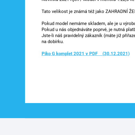
Tato velikost je známá též jako ZAHRADNÍ ŽEL
Pokud model nemáme skladem, ale je u výrobce
Pokud u nás objednáváte poprvé, je nutná plat
Jste-li náš pravidelný zákazník (máte již při
na dobírku.
Piko G komplet 2021 v PDF (30.12.2021)
Z
á
p