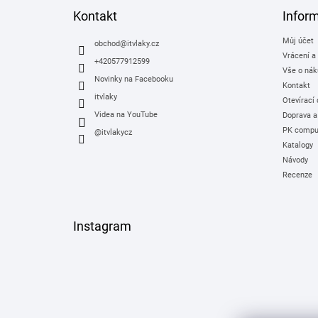
a
Kontakt
Infor
t
Můj účet
í
obchod
@
itvlaky.cz
Vrácení a
+420577912599
Vše o nák
Novinky na Facebooku
Kontakt
itvlaky
Otevírací
Videa na YouTube
Doprava a
PK comput
@itvlakycz
Katalogy
Návody
Recenze
Instagram