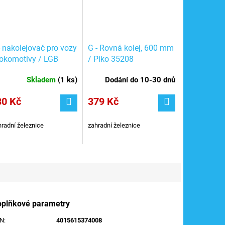
- nakolejovač pro vozy
G - Rovná kolej, 600 mm
lokomotivy / LGB
/ Piko 35208
020
Skladem
(
1 ks
)
Dodání do 10-30 dnů
30 Kč
379 Kč
radní železnice
zahradní železnice
oplňkové parametry
AN
:
4015615374008