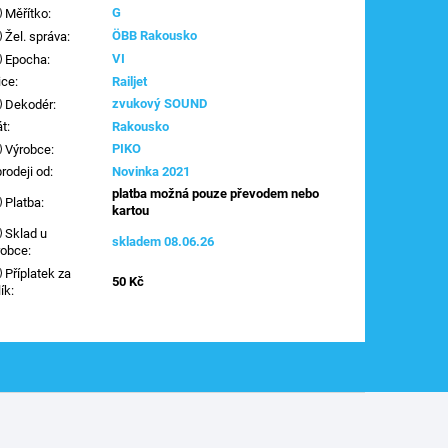
G
Měřítko
:
ÖBB Rakousko
Žel. správa
:
VI
Epocha
:
ice
:
Railjet
zvukový SOUND
Dekodér
:
át
:
Rakousko
PIKO
Výrobce
:
prodeji od
:
Novinka 2021
platba možná pouze převodem nebo
Platba
:
kartou
Sklad u
skladem 08.06.26
robce
:
Příplatek za
50 Kč
lík
: