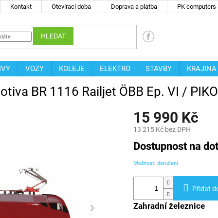
Kontakt
Otevírací doba
Doprava a platba
PK computers -
HLEDAT
IVY
VOZY
KOLEJE
ELEKTRO
STAVBY
KRAJINA
otiva BR 1116 Railjet ÖBB Ep. VI / PIK
15 990 Kč
13 215 Kč bez DPH
Měrná
Dostupnost na do
cena:
Možnosti doručení
Přidat d
Zahradní železnice