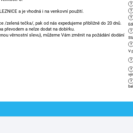
?
?
EZNICE a je vhodná i na venkovní použití.
?
 /zelená tečka/, pak od nás expedujeme přibližně do 20 dnů.
Ed
ba převodem a nelze dodat na dobírku.
?
řazenou věrnostní slevu), můžeme Vám změnit na požádání dodání
St
?
V 
?
?
vý
?
ba