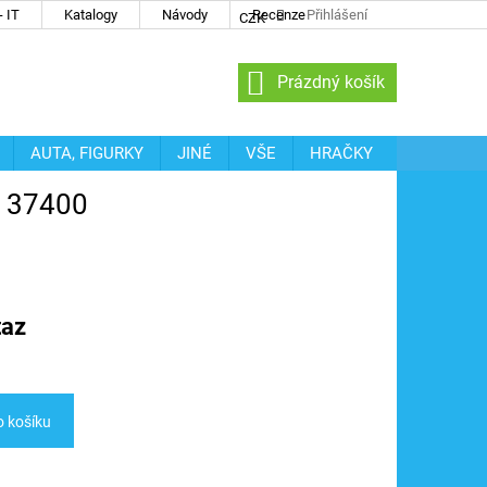
 IT
Katalogy
Návody
Recenze
Přihlášení
CZK
NÁKUPNÍ
Prázdný košík
KOŠÍK
AUTA, FIGURKY
JINÉ
VŠE
HRAČKY
O 37400
taz
o košíku