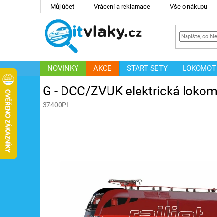
Přejít
Můj účet
Vrácení a reklamace
Vše o nákupu
na
obsah
NOVINKY
AKCE
START SETY
LOKOMOT
IT
ZNAČKY
G - DCC/ZVUK elektrická lokom
37400PI