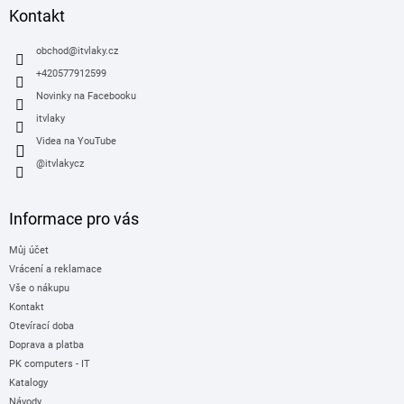
a
Kontakt
t
í
obchod
@
itvlaky.cz
+420577912599
Novinky na Facebooku
itvlaky
Videa na YouTube
@itvlakycz
Informace pro vás
Můj účet
Vrácení a reklamace
Vše o nákupu
Kontakt
Otevírací doba
Doprava a platba
PK computers - IT
Katalogy
Návody