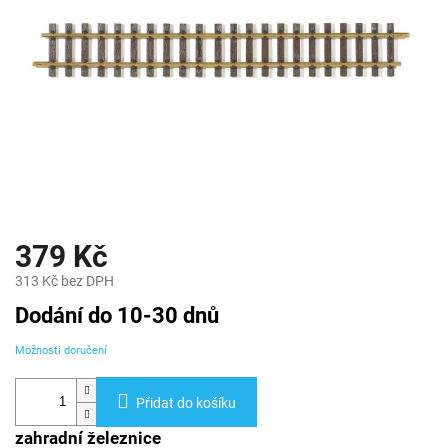
379 Kč
313 Kč bez DPH
Měrná
Dodání do 10-30 dnů
cena:
Možnosti doručení
Přidat do košíku
zahradní železnice