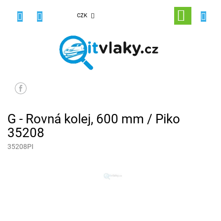
Přejít
na
NÁKUPNÍ
CZK
obsah
KOŠÍK
G - Rovná kolej, 600 mm / Piko
35208
35208PI