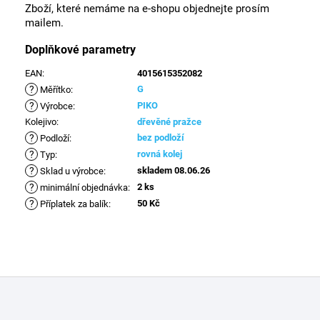
Zboží, které nemáme na e-shopu objednejte prosím
mailem.
Doplňkové parametry
EAN
:
4015615352082
?
G
Měřítko
:
?
PIKO
Výrobce
:
Kolejivo
:
dřevěné pražce
?
bez podloží
Podloží
:
?
rovná kolej
Typ
:
?
skladem 08.06.26
Sklad u výrobce
:
?
2 ks
minimální objednávka
:
?
50 Kč
Příplatek za balík
:
Z
á
p