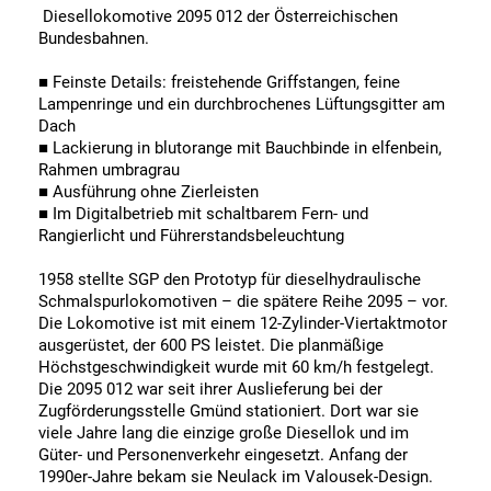
Diesellokomotive 2095 012 der Österreichischen
Bundesbahnen.
■ Feinste Details: freistehende Griffstangen, feine
Lampenringe und ein durchbrochenes Lüftungsgitter am
Dach
■ Lackierung in blutorange mit Bauchbinde in elfenbein,
Rahmen umbragrau
■ Ausführung ohne Zierleisten
■ Im Digitalbetrieb mit schaltbarem Fern- und
Rangierlicht und Führerstandsbeleuchtung
1958 stellte SGP den Prototyp für dieselhydraulische
Schmalspurlokomotiven – die spätere Reihe 2095 – vor.
Die Lokomotive ist mit einem 12-Zylinder-Viertaktmotor
ausgerüstet, der 600 PS leistet. Die planmäßige
Höchstgeschwindigkeit wurde mit 60 km/h festgelegt.
Die 2095 012 war seit ihrer Auslieferung bei der
Zugförderungsstelle Gmünd stationiert. Dort war sie
viele Jahre lang die einzige große Diesellok und im
Güter- und Personenverkehr eingesetzt. Anfang der
1990er-Jahre bekam sie Neulack im Valousek-Design.