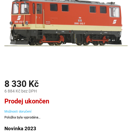
8 330 Kč
6 884 Kč bez DPH
Měrná
Prodej ukončen
cena:
Možnosti doručení
Položka byla vyprodána…
Novinka 2023