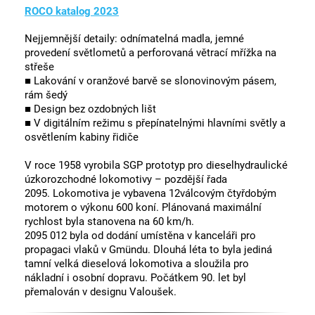
ROCO katalog 2023
Nejjemnější detaily: odnímatelná madla, jemné
provedení světlometů a perforovaná větrací mřížka na
střeše
■ Lakování v oranžové barvě se slonovinovým pásem,
rám šedý
■ Design bez ozdobných lišt
■ V digitálním režimu s přepínatelnými hlavními světly a
osvětlením kabiny řidiče
V roce 1958 vyrobila SGP prototyp pro dieselhydraulické
úzkorozchodné lokomotivy – pozdější řada
2095. Lokomotiva je vybavena 12válcovým čtyřdobým
motorem o výkonu 600 koní. Plánovaná maximální
rychlost byla stanovena na 60 km/h.
2095 012 byla od dodání umístěna v kanceláři pro
propagaci vlaků v Gmündu. Dlouhá léta to byla jediná
tamní velká dieselová lokomotiva a sloužila pro
nákladní i osobní dopravu. Počátkem 90. let byl
přemalován v designu Valoušek.