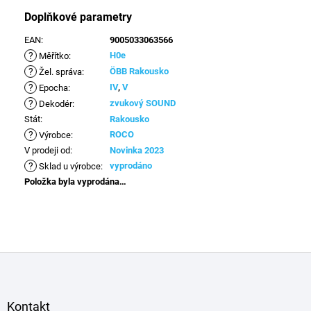
Doplňkové parametry
EAN
:
9005033063566
?
H0e
Měřítko
:
?
ÖBB Rakousko
Žel. správa
:
?
IV
,
V
Epocha
:
?
zvukový SOUND
Dekodér
:
Stát
:
Rakousko
?
ROCO
Výrobce
:
V prodeji od
:
Novinka 2023
?
vyprodáno
Sklad u výrobce
:
Položka byla vyprodána…
Z
á
p
a
Kontakt