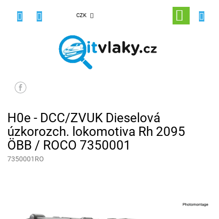
Přejít
na
NÁKUPNÍ
CZK
obsah
KOŠÍK
H0e - DCC/ZVUK Dieselová
úzkorozch. lokomotiva Rh 2095
ÖBB / ROCO 7350001
7350001RO