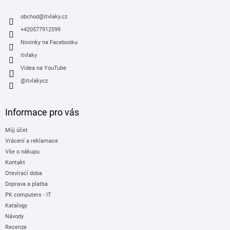
t
í
obchod
@
itvlaky.cz
+420577912599
Novinky na Facebooku
itvlaky
Videa na YouTube
@itvlakycz
Informace pro vás
Můj účet
Vrácení a reklamace
Vše o nákupu
Kontakt
Otevírací doba
Doprava a platba
PK computers - IT
Katalogy
Návody
Recenze