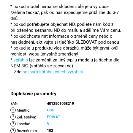
* pokud model nemáme skladem, ale je u výrobce
/zelená tečka/, pak od nás expedujeme přibližně do 3-7
dnů.
* pokud potřebujete objednat ND, pošlete nám kód z
přiloženého seznamu ND do mailu a sdělíme Vám cenu.
* pokud chcete mít informace o změně ceny nebo o
naskladnění, aktivujte si tlačítko SLEDOVAT pod cenou
* pokud je u produktu více obrázků, může být první kvůli
rychlosti webu úmyslně zmenšený
*
spřáhla
lze zaměnit za jiný typ, u modelu je šachta dle
NEM 362 (spřáhlo se zacvakne)
Zde
seznam spřáhel všech výrobců
Doplňkové parametry
EAN
:
4012501058219
?
H0e
Měřítko
:
?
PRIVAT
Žel. správa
:
?
V
Epocha
:
?
102
Rozměr mm
: