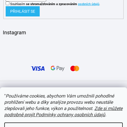
Souhlasím
se shromažďováním
a zpracováním
osobních údajů
.
PŘIHLÁSIT SE
Instagram
Vytvořil Shoptet
"
Používáme cookies, abychom Vám umožnili pohodlné
prohlížení webu a díky analýze provozu webu neustále
Copyright 2026
itvlaky.cz
. Všechna práva vyhrazena.
Upravit nastavení cookies
zlepšovali jeho funkce, výkon a použitelnost.
Zde si můžete
podrobně projít Podmínky ochrany osobních údajů
.