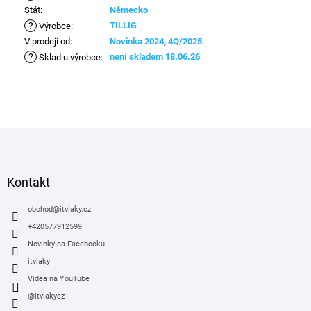
Stát
:
Německo
?
TILLIG
Výrobce
:
V prodeji od
:
Novinka 2024
,
4Q/2025
?
není skladem 18.06.26
Sklad u výrobce
:
Z
á
p
a
Kontakt
t
í
obchod
@
itvlaky.cz
+420577912599
Novinky na Facebooku
itvlaky
Videa na YouTube
@itvlakycz