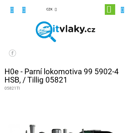
Přejít
na
NÁKUPNÍ
CZK
obsah
KOŠÍK
H0e - Parní lokomotiva 99 5902-4
HSB, / Tillig 05821
05821TI