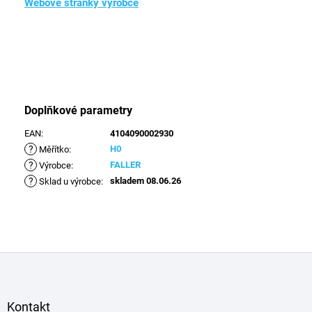
Webové stránky výrobce
Doplňkové parametry
EAN
:
4104090002930
?
H0
Měřítko
:
?
FALLER
Výrobce
:
?
skladem 08.06.26
Sklad u výrobce
:
Z
á
p
a
Kontakt