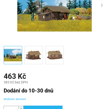
463 Kč
383 Kč bez DPH
Měrná
Dodání do 10-30 dnů
cena:
Možnosti doručení