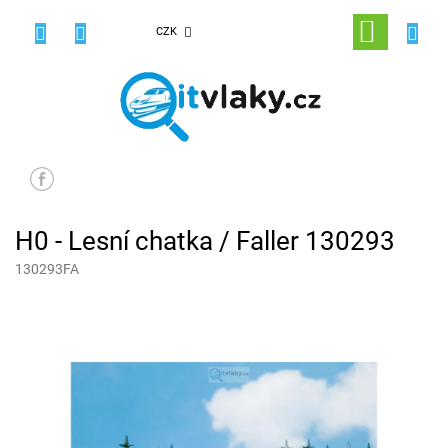
Přejít
na
NÁKUPNÍ
CZK
obsah
KOŠÍK
H0 - Lesní chatka / Faller 130293
130293FA