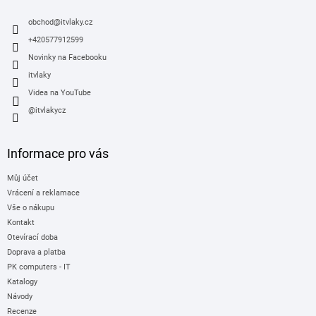
t
í
obchod
@
itvlaky.cz
+420577912599
Novinky na Facebooku
itvlaky
Videa na YouTube
@itvlakycz
Informace pro vás
Můj účet
Vrácení a reklamace
Vše o nákupu
Kontakt
Otevírací doba
Doprava a platba
PK computers - IT
Katalogy
Návody
Recenze