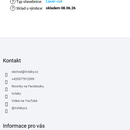
?
Laser-cut
Typ stavebnice
:
?
skladem 08.06.26
Sklad u výrobce
:
Z
á
p
a
Kontakt
t
í
obchod
@
itvlaky.cz
+420577912599
Novinky na Facebooku
itvlaky
Videa na YouTube
@itvlakycz
Informace pro vás