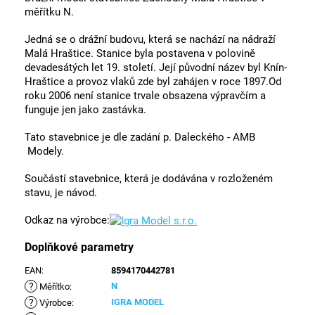
měřítku N.
Jedná se o drážní budovu, která se nachází na nádraží
Malá Hraštice. Stanice byla postavena v polovině
devadesátých let 19. století. Její původní název byl Knín-
Hraštice a provoz vlaků zde byl zahájen v roce 1897.Od
roku 2006 není stanice trvale obsazena výpravčím a
funguje jen jako zastávka.
Tato stavebnice je dle zadání p. Daleckého - AMB
Modely.
Součástí stavebnice, která je dodávána v rozloženém
stavu, je návod.
Odkaz na výrobce:
Doplňkové parametry
EAN
:
8594170442781
?
N
Měřítko
:
?
IGRA MODEL
Výrobce
: