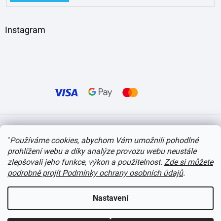
Instagram
Vytvořil Shoptet
"
Používáme cookies, abychom Vám umožnili pohodlné
prohlížení webu a díky analýze provozu webu neustále
Copyright 2026
itvlaky.cz
. Všechna práva vyhrazena.
Upravit nastavení cookies
zlepšovali jeho funkce, výkon a použitelnost.
Zde si můžete
podrobně projít Podmínky ochrany osobních údajů
.
Nastavení