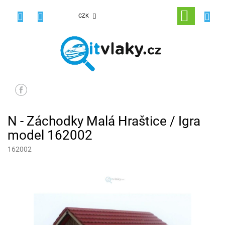
Přejít
na
NÁKUPNÍ
CZK
obsah
KOŠÍK
N - Záchodky Malá Hraštice / Igra
model 162002
162002