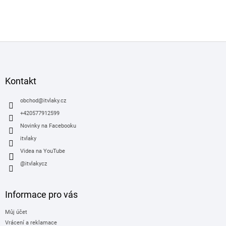
Z
á
p
a
Kontakt
t
í
obchod
@
itvlaky.cz
+420577912599
Novinky na Facebooku
itvlaky
Videa na YouTube
@itvlakycz
Informace pro vás
Můj účet
Vrácení a reklamace