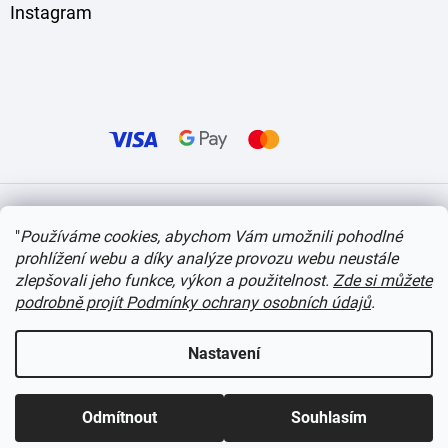
Instagram
Vytvořil Shoptet
"
Používáme cookies, abychom Vám umožnili pohodlné
prohlížení webu a díky analýze provozu webu neustále
Copyright 2026
itvlaky.cz
. Všechna práva vyhrazena.
Upravit nastavení cookies
zlepšovali jeho funkce, výkon a použitelnost.
Zde si můžete
podrobně projít Podmínky ochrany osobních údajů
.
Nastavení
Odmítnout
Souhlasím