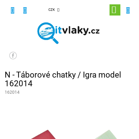
Přejít
na
NÁKUPNÍ
CZK
obsah
KOŠÍK
N - Táborové chatky / Igra model
162014
162014