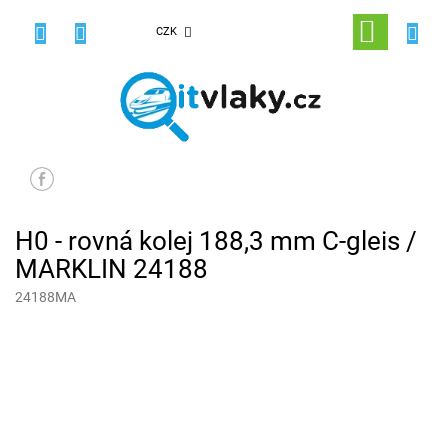
Přejít
na
NÁKUPNÍ
CZK
obsah
KOŠÍK
H0 - rovná kolej 188,3 mm C-gleis /
MARKLIN 24188
24188MA