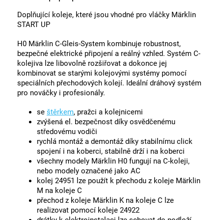
Doplňující koleje, které jsou vhodné pro vláčky Märklin
START UP
H0 Märklin C-Gleis-System kombinuje robustnost,
bezpečné elektrické připojení a reálný vzhled.
Systém C-
kolejiva lze libovolně rozšiřovat a dokonce jej
kombinovat se starými kolejovými systémy pomocí
speciálních přechodových kolejí.
Ideální dráhový systém
pro nováčky i profesionály.
se
štěrkem
, pražci a kolejnicemi
zvýšená el. bezpečnost díky osvědčenému
středovému vodiči
rychlá montáž a demontáž díky stabilnímu click
spojení i na koberci, stabilně drží i na koberci
všechny modely Märklin H0 fungují na C-koleji,
nebo modely označené jako AC
kolej 24951 lze použít k přechodu z koleje Märklin
M na koleje C
přechod z koleje Märklin K na koleje C lze
realizovat pomocí koleje 24922