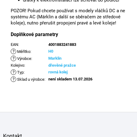
drátky k elektroinstalaci lze schovat do podloží
POZOR! Pokud chcete používat s modely vláčků DC a ne
systému AC (Märklin a další se sběračem ze středové
koleje), nutno přerušit propojení pravé a levé koleje!
Doplňkové parametry
EAN
:
4001883241883
?
H0
Měřítko
:
?
Marklin
Výrobce
:
Kolejivo
:
dřevěné pražce
?
rovná kolej
Typ
:
?
není skladem 13.07.2026
Sklad u výrobce
:
Z
á
p
a
Kontakt