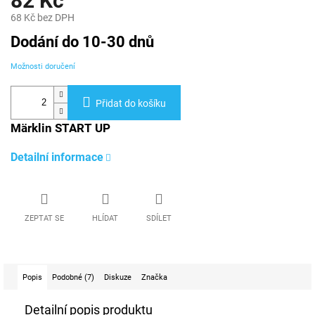
82 Kč
68 Kč bez DPH
Měrná
Dodání do 10-30 dnů
cena:
Možnosti doručení
Přidat do košíku
Märklin START UP
Detailní informace
ZEPTAT SE
HLÍDAT
SDÍLET
Popis
Podobné (7)
Diskuze
Značka
Detailní popis produktu