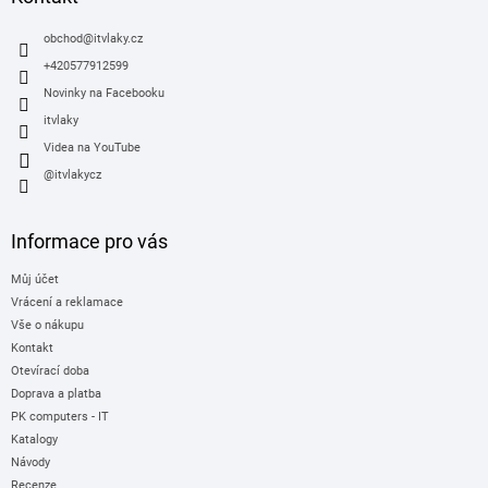
t
í
obchod
@
itvlaky.cz
+420577912599
Novinky na Facebooku
itvlaky
Videa na YouTube
@itvlakycz
Informace pro vás
Můj účet
Vrácení a reklamace
Vše o nákupu
Kontakt
Otevírací doba
Doprava a platba
PK computers - IT
Katalogy
Návody
Recenze