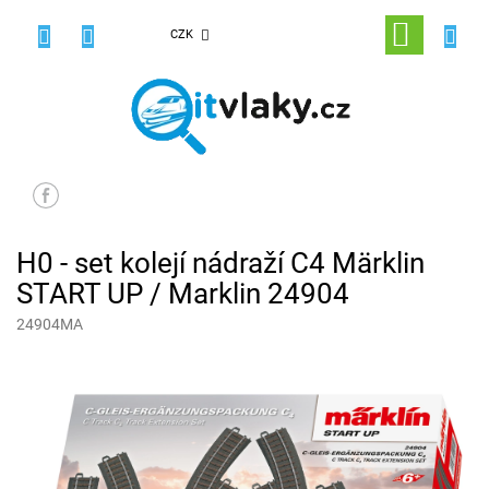
Přejít
na
NÁKUPNÍ
CZK
obsah
KOŠÍK
H0 - set kolejí nádraží C4 Märklin
START UP / Marklin 24904
24904MA