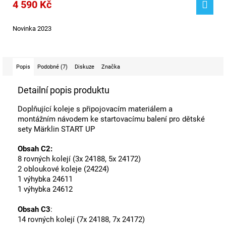
4 590 Kč
Novinka 2023
Popis
Podobné (7)
Diskuze
Značka
Detailní popis produktu
Doplňující koleje s připojovacím materiálem a
montážním návodem ke startovacímu balení pro dětské
sety
Märklin START UP
Obsah C2:
8 rovných kolejí (3x 24188, 5x 24172)
2 obloukové koleje (24224)
1 výhybka 24611
1 výhybka 24612
Obsah C3
:
14 rovných kolejí (7x 24188, 7x 24172)