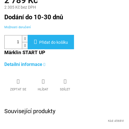
2 789 Kč
2 305 Kč bez DPH
Měrná
Dodání do 10-30 dnů
cena:
Možnosti doručení
Přidat do košíku
Märklin START UP
Detailní informace
ZEPTAT SE
HLÍDAT
SDÍLET
Související produkty
Kód:
4568VI