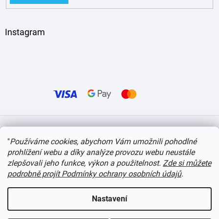
Instagram
Vytvořil Shoptet
"
Používáme cookies, abychom Vám umožnili pohodlné
prohlížení webu a díky analýze provozu webu neustále
Copyright 2026
itvlaky.cz
. Všechna práva vyhrazena.
Upravit nastavení cookies
zlepšovali jeho funkce, výkon a použitelnost.
Zde si můžete
podrobně projít Podmínky ochrany osobních údajů
.
Nastavení