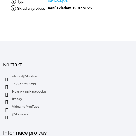
?
set kolejiva
Typ
:
?
není skladem 13.07.2026
Sklad u výrobce
:
Z
á
p
a
Kontakt
t
í
obchod
@
itvlaky.cz
+420577912599
Novinky na Facebooku
itvlaky
Videa na YouTube
@itvlakycz
Informace pro vás