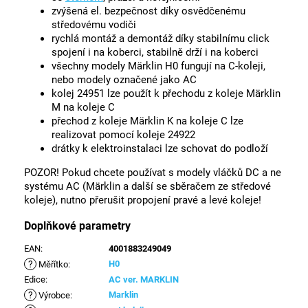
zvýšená el. bezpečnost díky osvědčenému
středovému vodiči
rychlá montáž a demontáž díky stabilnímu click
spojení i na koberci, stabilně drží i na koberci
všechny modely Märklin H0 fungují na C-koleji,
nebo modely označené jako AC
kolej 24951 lze použít k přechodu z koleje Märklin
M na koleje C
přechod z koleje Märklin K na koleje C lze
realizovat pomocí koleje 24922
drátky k elektroinstalaci lze schovat do podloží
POZOR! Pokud chcete používat s modely vláčků DC a ne
systému AC (Märklin a další se sběračem ze středové
koleje), nutno přerušit propojení pravé a levé koleje!
Doplňkové parametry
EAN
:
4001883249049
?
H0
Měřítko
:
Edice
:
AC ver. MARKLIN
?
Marklin
Výrobce
: