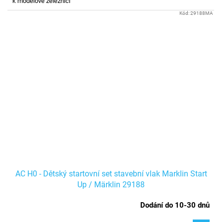
k modelové železnici
Kód:
29188MA
AC H0 - Dětský startovní set stavební vlak Marklin Start
Up / Märklin 29188
Dodání do 10-30 dnů