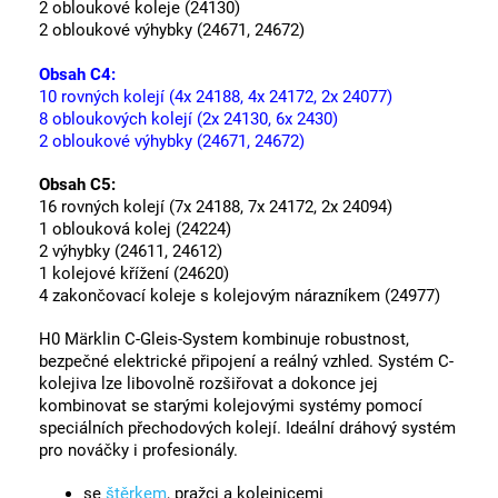
2 obloukové koleje (24130)
2 obloukové výhybky (24671, 24672)
Obsah C4:
10 rovných kolejí (4x 24188, 4x 24172, 2x 24077)
8 obloukových kolejí (2x 24130, 6x 2430)
2 obloukové výhybky (24671, 24672)
Obsah C5:
16 rovných kolejí (7x 24188, 7x 24172, 2x 24094)
1 oblouková kolej (24224)
2 výhybky (24611, 24612)
1 kolejové křížení (24620)
4 zakončovací koleje s kolejovým nárazníkem (24977)
H0 Märklin C-Gleis-System kombinuje robustnost,
bezpečné elektrické připojení a reálný vzhled.
Systém C-
kolejiva lze libovolně rozšiřovat a dokonce jej
kombinovat se starými kolejovými systémy pomocí
speciálních přechodových kolejí.
Ideální dráhový systém
pro nováčky i profesionály.
se
štěrkem
, pražci a kolejnicemi