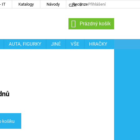
 IT
Katalogy
Návody
Recenze
Přihlášení
CZK
NÁKUPNÍ
Prázdný košík
KOŠÍK
AUTA, FIGURKY
JINÉ
VŠE
HRAČKY
dnů
o košíku