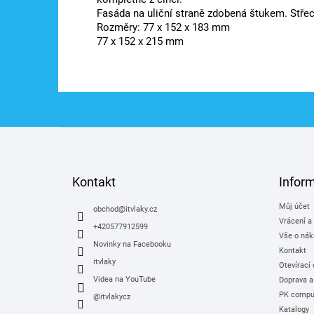
Fasáda na uliční straně zdobená štukem. Střec
Rozměry: 77 x 152 x 183 mm
77 x 152 x 215 mm
Z
á
p
a
Kontakt
Infor
t
Můj účet
í
obchod
@
itvlaky.cz
Vrácení a
+420577912599
Vše o nák
Novinky na Facebooku
Kontakt
itvlaky
Otevírací
Videa na YouTube
Doprava a
PK comput
@itvlakycz
Katalogy