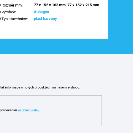
77 x 152 x 183 mm, 77 x 152 x 215 mm
Rozměr mm
:
Auhagen
Výrobce
:
plast barvený
Typ stavebnice
:
ílat informace o nových produktech na našem e-shopu.
pracováním
osobních údajů
.