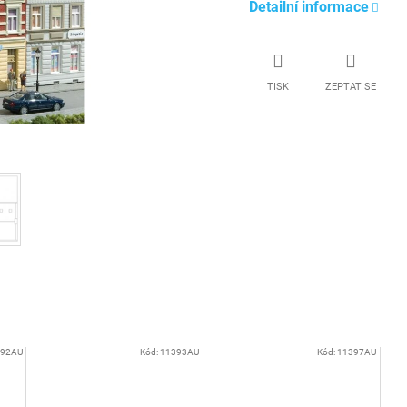
Detailní informace
TISK
ZEPTAT SE
392AU
Kód:
11393AU
Kód:
11397AU