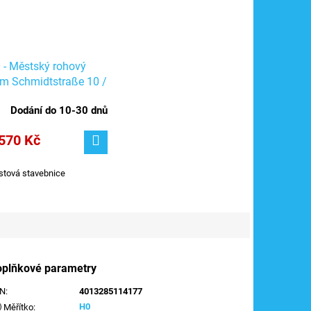
 - Městský rohový
m Schmidtstraße 10 /
hagen 11447
Dodání do 10-30 dnů
570 Kč
stová stavebnice
oplňkové parametry
AN
:
4013285114177
H0
Měřítko
: