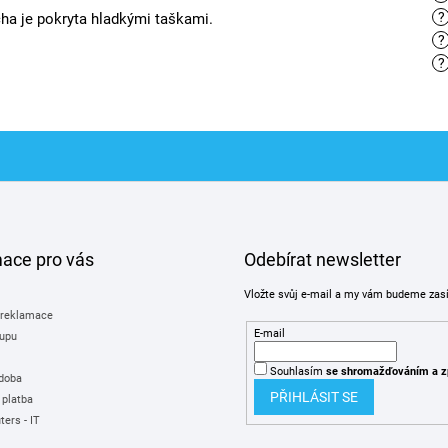
?
ha je pokryta hladkými taškami.
?
?
mace pro vás
Odebírat newsletter
Vložte svůj e-mail a my vám budeme zas
 reklamace
E-mail
upu
Souhlasím
se shromažďováním
a z
 doba
PŘIHLÁSIT SE
 platba
ers - IT