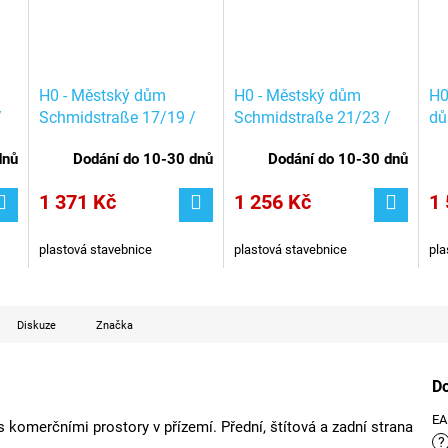
H0 - Městský dům
H0 - Městský dům
H0
/
Schmidstraße 17/19 /
Schmidstraße 21/23 /
dů
Auhagen 11393
Auhagen 11397
Au
dnů
Dodání do 10-30 dnů
Dodání do 10-30 dnů
1 371 Kč
1 256 Kč
1 
plastová stavebnice
plastová stavebnice
pla
Diskuze
Značka
D
E
s komerčními prostory v přízemí. Přední, štítová a zadní strana
?