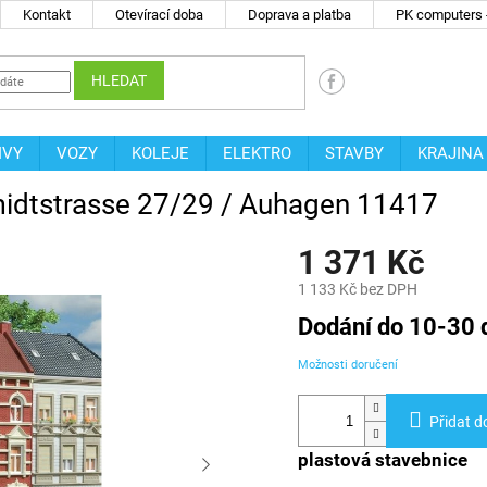
Kontakt
Otevírací doba
Doprava a platba
PK computers -
HLEDAT
IVY
VOZY
KOLEJE
ELEKTRO
STAVBY
KRAJINA
midtstrasse 27/29 / Auhagen 11417
1 371 Kč
1 133 Kč bez DPH
Měrná
Dodání do 10-30 
cena:
Možnosti doručení
Přidat d
plastová stavebnice