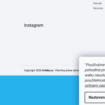
Návody
Recenze
Instagram
"
Používáme 
pohodlné pr
Copyright 2026
itvlaky.cz
. Všechna práva vyhrazena.
Upravit nastaven
webu neustál
použitelnos
ochrany oso
Nastaven