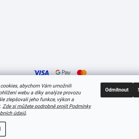
cookies, abychom Vám umožnili
Odmítnout
ohlížení webu a díky analýze provozu
í cookies
e zlepšovali jeho funkce, výkon a
t.
Zde si můžete podrobně projít Podmínky
bních údajů
.
í