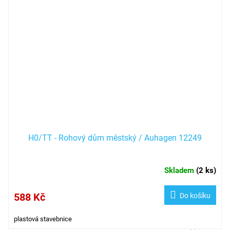
H0/TT - Rohový dům městský / Auhagen 12249
Skladem
(
2 ks
)
588 Kč
Do košíku
plastová stavebnice