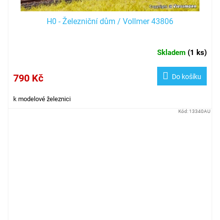
H0 - Železniční dům / Vollmer 43806
Skladem
(
1 ks
)
790 Kč
Do košíku
k modelové železnici
Kód:
13340AU