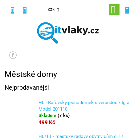
Přejít
na
NÁKUPNÍ
CZK
obsah
KOŠÍK
Městské domy
Nejprodávanější
H0 - Baťovský jednodomek s verandou / Igra
Model 201118
Skladem
(
7 ks
)
499 Kč
H0/TT - městský řadový obytný dům č.1 /