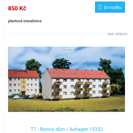
850 Kč
Do košíku
plastová stavebnice
Kód:
13332AU
TT - Bytový dům / Auhagen 13332