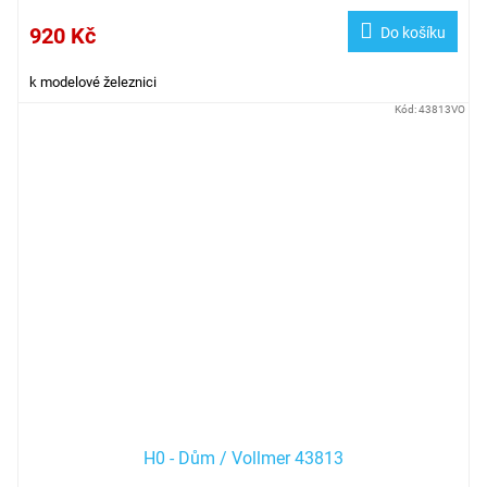
920 Kč
Do košíku
k modelové železnici
Kód:
43813VO
H0 - Dům / Vollmer 43813