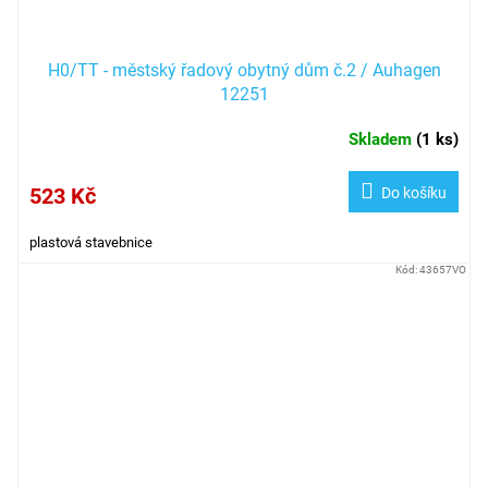
H0/TT - městský řadový obytný dům č.2 / Auhagen
12251
Skladem
(
1 ks
)
523 Kč
Do košíku
plastová stavebnice
Kód:
43657VO