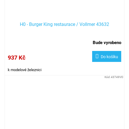
H0 - Burger King restaurace / Vollmer 43632
Bude vyrobeno
937 Kč
Do košíku
k modelové železnici
Kód:
43749VO