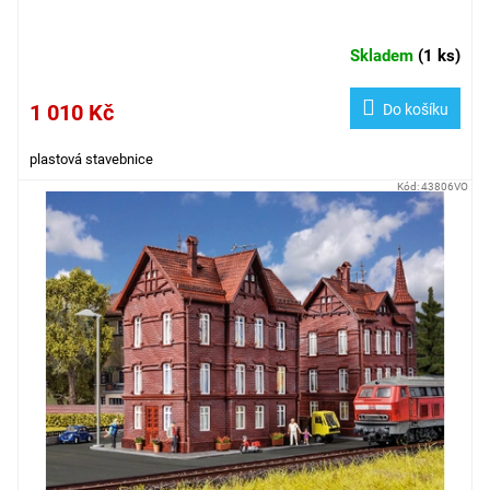
Skladem
(
1 ks
)
1 010 Kč
Do košíku
plastová stavebnice
Kód:
43806VO