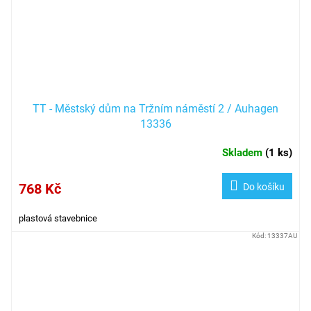
TT - Městský dům na Tržním náměstí 2 / Auhagen
13336
Skladem
(
1 ks
)
768 Kč
Do košíku
plastová stavebnice
Kód:
13337AU