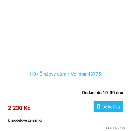
H0 - Činžový dům / Vollmer 43775
Dodání do 10-30 dnů
2 230 Kč
Do košíku
k modelové železnici
Kód:
43777VO