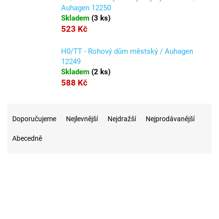
Auhagen 12250
Skladem
(
3 ks
)
523 Kč
H0/TT - Rohový dům městský / Auhagen
12249
Skladem
(
2 ks
)
588 Kč
Ř
a
Doporučujeme
Nejlevnější
Nejdražší
Nejprodávanější
z
Abecedně
e
n
í
p
r
12
Na skladě
o
d
u
1
Akce