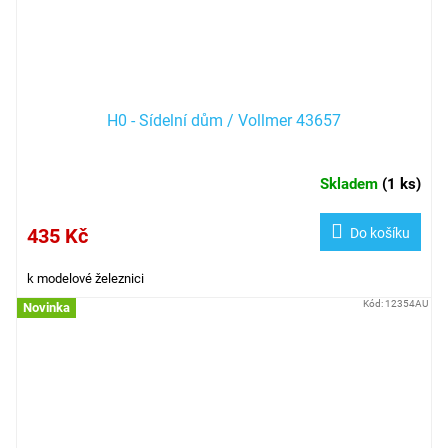
H0 - Sídelní dům / Vollmer 43657
Skladem
(
1 ks
)
435 Kč
Do košíku
k modelové železnici
Kód:
12354AU
Novinka