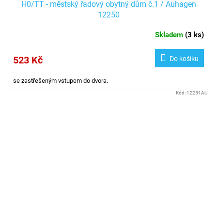
H0/TT - městský řadový obytný dům č.1 / Auhagen
12250
Skladem
(
3 ks
)
523 Kč
Do košíku
se zastřešeným vstupem do dvora.
Kód:
12251AU