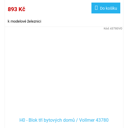
893 Kč
Do košíku
k modelové železnici
Kód:
43780VO
H0 - Blok tří bytových domů / Vollmer 43780