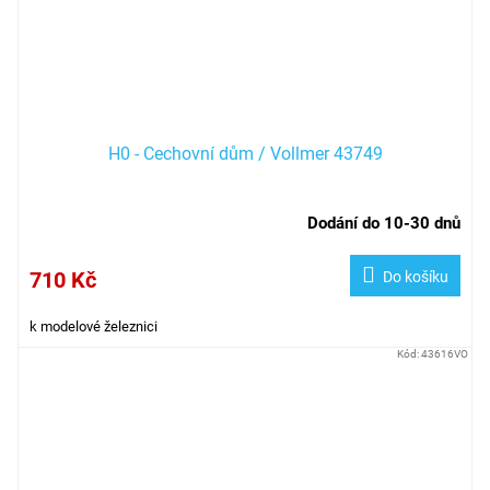
H0 - Cechovní dům / Vollmer 43749
Dodání do 10-30 dnů
710 Kč
Do košíku
k modelové železnici
Kód:
43616VO