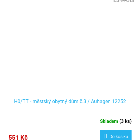
Kód:
12252AU
H0/TT - městský obytný dům č.3 / Auhagen 12252
Skladem
(
3 ks
)
551 Kč
Do košíku