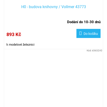
H0 - budova knihovny / Vollmer 43773
Dodání do 10-30 dnů
893 Kč
Do košíku
k modelové železnici
Kód:
43632VO