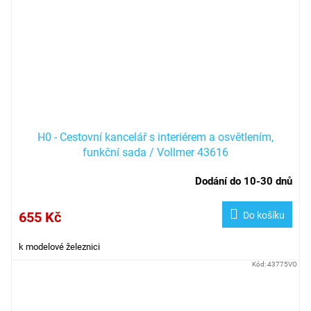
H0 - Cestovní kancelář s interiérem a osvětlením,
funkční sada / Vollmer 43616
Dodání do 10-30 dnů
655 Kč
Do košíku
k modelové železnici
Kód:
43775VO