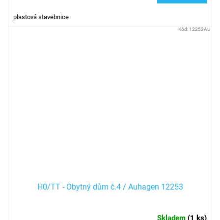
plastová stavebnice
Kód:
12253AU
H0/TT - Obytný dům č.4 / Auhagen 12253
Skladem
(
1 ks
)