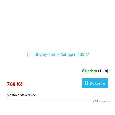
TT - Obytný dům / Auhagen 13337
Skladem
(
1 ks
)
768 Kč
Do košíku
plastová stavebnice
Kód:
12249AU