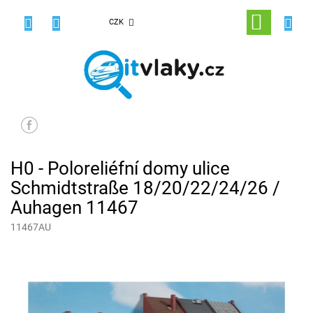
Přejít
na
NÁKUPNÍ
CZK
obsah
KOŠÍK
H0 - Poloreliéfní domy ulice
Schmidtstraße 18/20/22/24/26 /
Auhagen 11467
11467AU