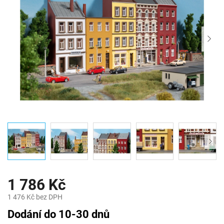
1 786 Kč
1 476 Kč bez DPH
Měrná
Dodání do 10-30 dnů
cena: