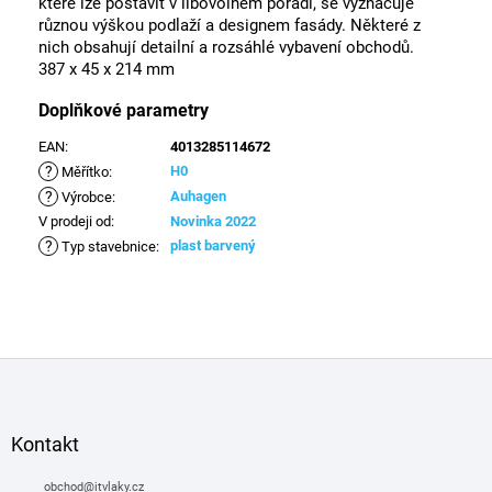
které lze postavit v libovolném pořadí, se vyznačuje
různou výškou podlaží a designem fasády. Některé z
nich obsahují detailní a rozsáhlé vybavení obchodů.
387 x 45 x 214 mm
Doplňkové parametry
EAN
:
4013285114672
?
H0
Měřítko
:
?
Auhagen
Výrobce
:
V prodeji od
:
Novinka 2022
?
plast barvený
Typ stavebnice
:
Z
á
p
a
Kontakt
t
í
obchod
@
itvlaky.cz