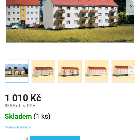
1 010 Kč
835 Kč bez DPH
Měrná
Skladem
(
1 ks
)
cena:
Možnosti doručení