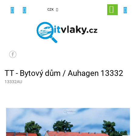
Přejít
na
NÁKUPNÍ
CZK
obsah
KOŠÍK
TT - Bytový dům / Auhagen 13332
13332AU