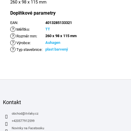
260 x 98 x 115 mm
Doplňkové parametry
EAN
:
4013285133321
?
TT
Měřítko
:
?
260 x 98 x 115 mm
Rozměr mm
:
?
Auhagen
Výrobce
:
?
plast barvený
Typ stavebnice
:
Z
á
p
a
Kontakt
t
í
obchod
@
itvlaky.cz
+420577912599
Novinky na Facebooku