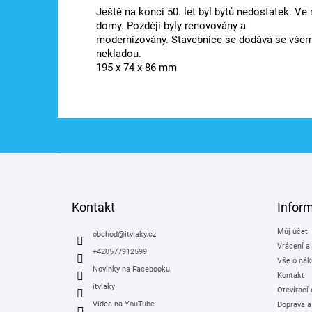
Ještě na konci 50. let byl bytů nedostatek. V
domy. Později byly renovovány a
modernizovány. Stavebnice se dodává se všemi d
nekladou.
195 x 74 x 86 mm
Z
á
p
a
Kontakt
Infor
t
Můj účet
í
obchod
@
itvlaky.cz
Vrácení a
+420577912599
Vše o nák
Novinky na Facebooku
Kontakt
itvlaky
Otevírací
Videa na YouTube
Doprava a