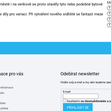
E
e městě i na venkově se proto stavěly tyto nebo podobné bytové
?
?
íly pro variaci. Při vytváření nového sídliště se fantazii meze
?
?
mace pro vás
Odebírat newsletter
Vložte svůj e-mail a my vám budeme zas
 reklamace
E-mail
upu
Souhlasím
se shromažďováním
a z
 doba
PŘIHLÁSIT SE
 platba