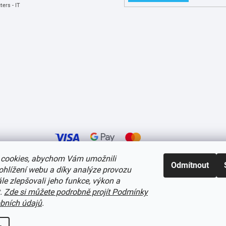
ers - IT
cookies, abychom Vám umožnili
Odmítnout
ohlížení webu a díky analýze provozu
í cookies
e zlepšovali jeho funkce, výkon a
t.
Zde si můžete podrobně projít Podmínky
bních údajů
.