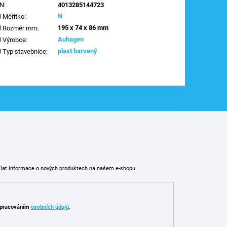
AN
:
4013285144723
N
Měřítko
:
195 x 74 x 86 mm
Rozměr mm
:
Auhagen
Výrobce
:
plast barvený
Typ stavebnice
:
ílat informace o nových produktech na našem e-shopu.
pracováním
osobních údajů
.