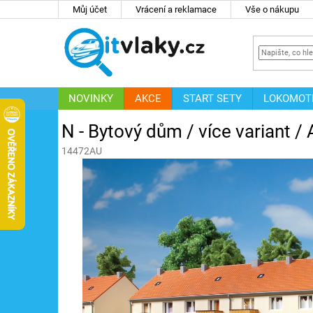
Přejít
Můj účet
Vrácení a reklamace
Vše o nákupu
na
obsah
NOVINKY
AKCE
START SETY
LOKOMOT
IT
ZNAČKY
N - Bytový dům / více variant 
14472AU