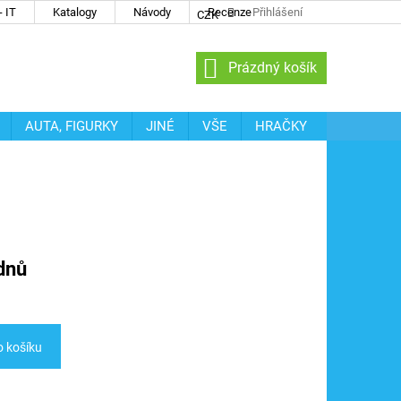
 IT
Katalogy
Návody
Recenze
Přihlášení
CZK
NÁKUPNÍ
Prázdný košík
KOŠÍK
AUTA, FIGURKY
JINÉ
VŠE
HRAČKY
dnů
o košíku