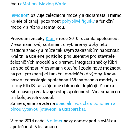
řadu
eMotion "Moving World"
.
"
eMotion
" oživuje železniční modely a dioramata. I mimo
koleje přitahují pozornost
pohyblivé figurky
a funkční
modely s různou tematikou.
Převzetím značky
Kibri
v roce 2010 rozšířila společnost
Viessmann svůj sortiment o vybrané výrobky této
tradiční značky a může tak svým zákazníkům nabídnout
kvalitní a ucelené portfolio příslušenství pro stavitele
železničních modelů a dioramat. Integrací značky Kibri
se společnosti Viessmann otevírají zcela nové možnosti
na poli prosperující funkční modelářské výroby. Know-
how a technologie společnosti Viessmann a modely a
formy Kibri® se vzájemně dokonale doplňují. Značka
Kibri navíc představuje vstup společnosti Viessmann na
trh kolejových vozidel.
Zaměřujeme se zde na
speciální vozidla s pohonem a
plnou výbavou (stavební a údržbářská).
V roce 2014 našel
Vollmer
nový domov pod hlavičkou
společnosti Viessmann.