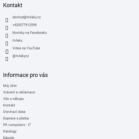
a
Kontakt
t
í
obchod
@
itvlaky.cz
+420577912599
Novinky na Facebooku
itvlaky
Videa na YouTube
@itvlakycz
Informace pro vás
Můj účet
Vrácení a reklamace
Vše o nákupu
Kontakt
Otevírací doba
Doprava a platba
PK computers - IT
Katalogy
Návody