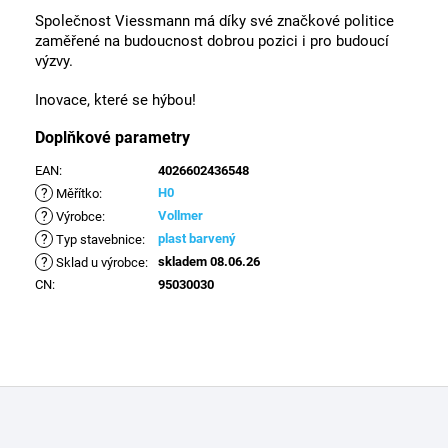
Společnost Viessmann má díky své značkové politice
zaměřené na budoucnost dobrou pozici i pro budoucí
výzvy.
Inovace, které se hýbou!
Doplňkové parametry
EAN
:
4026602436548
?
H0
Měřítko
:
?
Vollmer
Výrobce
:
?
plast barvený
Typ stavebnice
:
?
skladem 08.06.26
Sklad u výrobce
:
CN
:
95030030
Z
á
p