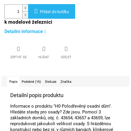
Přidat do košíku
k modelové železnici
Detailní informace
ZEPTAT SE
HLÍDAT
SDÍLET
Popis
Podobné (16)
Diskuze
Značka
Detailní popis produktu
Informace o produktu "H0 Polodřevěný osadní dům".
Hledáte stavby pro osady? Zde jsou. Pomocí 3
základních domků, obj. č. 43654, 43657 a 43659, lze
reprodukovat jakoukoli velikost osady. S hrázděnou
konstrukcí nebo bez ní, v různých barvách, klinkerové