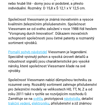
nebo hrubě lité - domy jsou si podobné, a přesto
individuální. Rozměry: D 15,8 x Š 12,1 x V 12,5 cm.
Společnost Viessmann je známá inovativním a vysoce
kvalitním železničním příslušenstvím. Společnost
Viessmann se od svého založení v roce 1988 řídí heslem
"Vorsprung durch Innovation". Důkazem inovačních
schopností společnosti jsou četné patenty a rozmanitý
sortiment výrobků.
Pomalý pohyb návěstidel
Viessmann je legendární.
Speciálně vyvinutý pohon a vysoká úroveň detailů a
robustnost signálů jsou charakteristické pro vysoké
nároky, které společnost Viessmann klade na své
výrobky.
Společnost Viessmann nabízí důmyslnou techniku za
rozumné ceny. Rozsáhlý sortiment zahrnuje příslušenství
pro železniční modely ve velikostech H0, TT, N, Z a od
roku 2011 také v rychle se rozvíjejícím rozchodu 0.
Zaměřuje se na
světla
, prototypová
návěstidla
, detailní
trakční vedení
,
elektroniku
, příslušenství a již známou