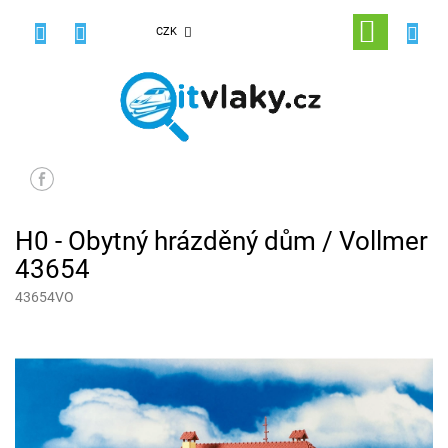
Přejít
na
NÁKUPNÍ
CZK
obsah
KOŠÍK
H0 - Obytný hrázděný dům / Vollmer
43654
43654VO