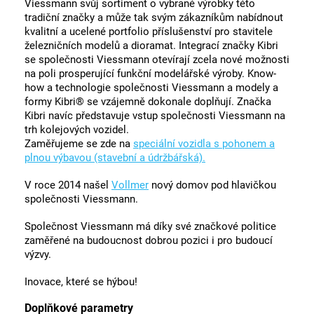
Viessmann svůj sortiment o vybrané výrobky této
tradiční značky a může tak svým zákazníkům nabídnout
kvalitní a ucelené portfolio příslušenství pro stavitele
železničních modelů a dioramat. Integrací značky Kibri
se společnosti Viessmann otevírají zcela nové možnosti
na poli prosperující funkční modelářské výroby. Know-
how a technologie společnosti Viessmann a modely a
formy Kibri® se vzájemně dokonale doplňují. Značka
Kibri navíc představuje vstup společnosti Viessmann na
trh kolejových vozidel.
Zaměřujeme se zde na
speciální vozidla s pohonem a
plnou výbavou (stavební a údržbářská).
V roce 2014 našel
Vollmer
nový domov pod hlavičkou
společnosti Viessmann.
Společnost Viessmann má díky své značkové politice
zaměřené na budoucnost dobrou pozici i pro budoucí
výzvy.
Inovace, které se hýbou!
Doplňkové parametry