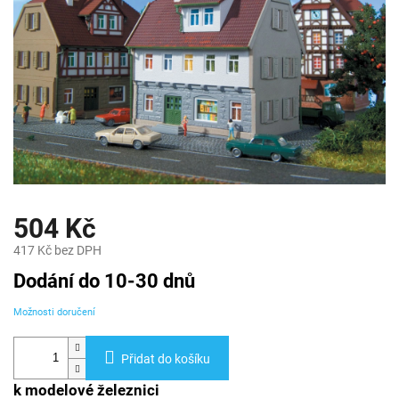
504 Kč
417 Kč bez DPH
Měrná
Dodání do 10-30 dnů
cena:
Možnosti doručení
Přidat do košíku
k modelové železnici