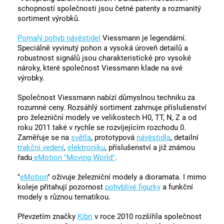
schopností společnosti jsou četné patenty a rozmanitý
sortiment výrobků.
Pomalý pohyb návěstidel
Viessmann je legendární.
Speciálně vyvinutý pohon a vysoká úroveň detailů a
robustnost signálů jsou charakteristické pro vysoké
nároky, které společnost Viessmann klade na své
výrobky.
Společnost Viessmann nabízí důmyslnou techniku za
rozumné ceny. Rozsáhlý sortiment zahrnuje příslušenství
pro železniční modely ve velikostech H0, TT, N, Z a od
roku 2011 také v rychle se rozvíjejícím rozchodu 0.
Zaměřuje se na
světla
, prototypová
návěstidla
, detailní
trakční vedení
,
elektroniku
, příslušenství a již známou
řadu
eMotion "Moving World"
.
"
eMotion
" oživuje železniční modely a dioramata. I mimo
koleje přitahují pozornost
pohyblivé figurky
a funkční
modely s různou tematikou.
Převzetím značky
Kibri
v roce 2010 rozšířila společnost