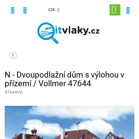
Přejít
na
NÁKUPNÍ
CZK
obsah
KOŠÍK
N - Dvoupodlažní dům s výlohou v
přízemí / Vollmer 47644
47644VO