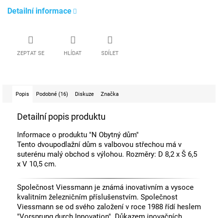
Detailní informace
ZEPTAT SE
HLÍDAT
SDÍLET
Popis
Podobné (16)
Diskuze
Značka
Detailní popis produktu
Informace o produktu "N Obytný dům"
Tento dvoupodlažní dům s valbovou střechou má v
suterénu malý obchod s výlohou. Rozměry: D 8,2 x Š 6,5
x V 10,5 cm.
Společnost Viessmann je známá inovativním a vysoce
kvalitním železničním příslušenstvím. Společnost
Viessmann se od svého založení v roce 1988 řídí heslem
"Vorsprung durch Innovation". Důkazem inovačních