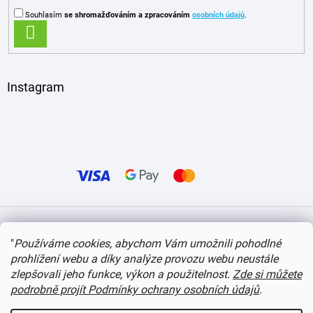
Souhlasím
se shromažďováním
a zpracováním
osobních údajů
.
PŘIHLÁSIT
SE
Instagram
Vytvořil Shoptet
"
Používáme cookies, abychom Vám umožnili pohodlné
prohlížení webu a díky analýze provozu webu neustále
Copyright 2026
itvlaky.cz
. Všechna práva vyhrazena.
Upravit nastavení cookies
zlepšovali jeho funkce, výkon a použitelnost.
Zde si můžete
podrobně projít Podmínky ochrany osobních údajů
.