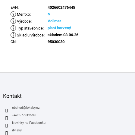
EAN
:
4026602476445
?
N
Měřítko
:
?
Vollmer
Výrobce
:
?
plast barvený
Typ stavebnice
:
?
skladem 08.06.26
Sklad u výrobce
:
CN
:
95030030
Z
á
p
a
Kontakt
t
í
obchod
@
itvlaky.cz
+420577912599
Novinky na Facebooku
itvlaky