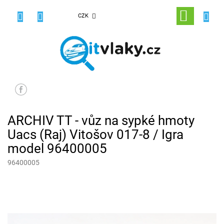
Přejít
na
NÁKUPNÍ
CZK
obsah
KOŠÍK
ARCHIV TT - vůz na sypké hmoty
Uacs (Raj) Vitošov 017-8 / Igra
model 96400005
96400005