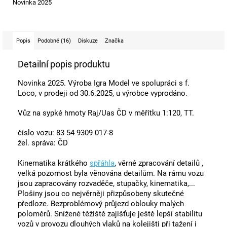
Novinka 2025
Popis
Podobné (16)
Diskuze
Značka
Detailní popis produktu
Novinka 2025. Výroba Igra Model ve spolupráci s f.
Loco,
v prodeji od 30.6.2025, u výrobce vyprodáno.
Vůz na sypké hmoty Raj/Uas ČD v měřítku 1:120, TT.
číslo vozu: 83 54 9309 017-8
žel. správa: ČD
Kinematika krátkého
spřáhla
, věrné zpracování detailů ,
velká pozornost byla věnována detailům. Na rámu vozu
jsou zapracovány rozvaděče, stupačky, kinematika,...
Plošiny jsou co nejvěrněji přizpůsobeny skutečné
předloze. Bezproblémový průjezd oblouky malých
poloměrů. Snížené těžiště zajišťuje ještě lepší stabilitu
vozů v provozu dlouhých vlaků na kolejišti při tažení i