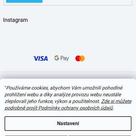
Instagram
Vytvořil Shoptet
"
Používáme cookies, abychom Vám umožnili pohodlné
prohlížení webu a díky analýze provozu webu neustále
Copyright 2026
itvlaky.cz
. Všechna práva vyhrazena.
Upravit nastavení cookies
zlepšovali jeho funkce, výkon a použitelnost.
Zde si můžete
podrobně projít Podmínky ochrany osobních údajů
.
Nastavení