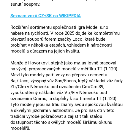
sunutí souprav.
Seznam vozů CZ+SK na WIKIPEDIA
Rozšíření sortimentu společnosti Igra Model s.r.o.
nabere na rychlosti. V roce 2025 dojde ke kompletnímu
převzetí souborů forem značky Loco, které bude
probíhat v několika etapách, vzhledem k náročnosti
modelů a důrazem na jejich kvalitu.
Manželé Hovorkovi, stejně jako my, usilovně pracovali
na vývoji propracovaných modelů v měřítku TT (1:120).
Mezi tyto modely patří vozy na přepravu cementu
Raj/Uacs, výsypný vůz Sas/Faccs, krytý nákladní vůz řady
Ztr/Glm v Německu pod označením Gm/Gm 39,
vysokostěnný nákladní vůz Vtr/E v Německu pod
označením Ommu, a doplňky k sortimentu TT (1:120).
Tyto modely jsou na trhu známy svou špičkovou kvalitou
a skvělými jízdními vlastnostmi. Je pro nás ctí v této
tradiční výrobě pokračovat a zajistit tak stálou
dostupnost těchto skvělých modelů širšímu okruhu
modelářů.