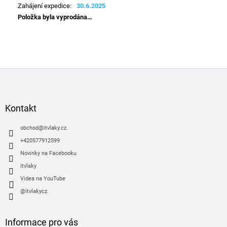
Zahájení expedice
:
30.6.2025
Položka byla vyprodána…
Z
á
p
a
Kontakt
t
í
obchod
@
itvlaky.cz
+420577912599
Novinky na Facebooku
itvlaky
Videa na YouTube
@itvlakycz
Informace pro vás