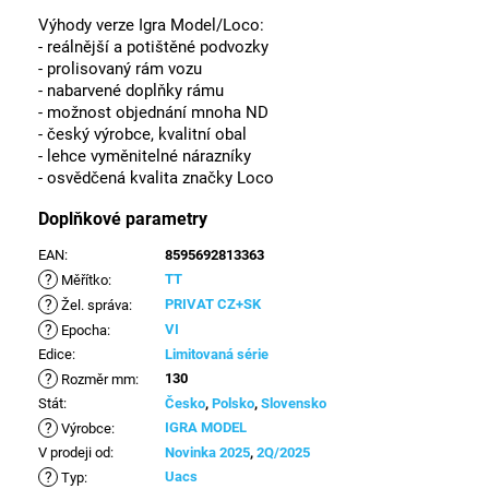
Výhody verze Igra Model/Loco:
- reálnější a potištěné podvozky
- prolisovaný rám vozu
- nabarvené doplňky rámu
- možnost objednání mnoha ND
- český výrobce, kvalitní obal
- lehce vyměnitelné nárazníky
- osvědčená kvalita značky Loco
Doplňkové parametry
EAN
:
8595692813363
?
TT
Měřítko
:
?
PRIVAT CZ+SK
Žel. správa
:
?
VI
Epocha
:
Edice
:
Limitovaná série
?
130
Rozměr mm
:
Stát
:
Česko
,
Polsko
,
Slovensko
?
IGRA MODEL
Výrobce
:
V prodeji od
:
Novinka 2025
,
2Q/2025
?
Uacs
Typ
: