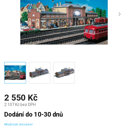
2 550 Kč
2 107 Kč bez DPH
Měrná
Dodání do 10-30 dnů
cena:
Možnosti doručení