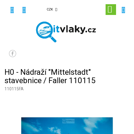
Přejít
na
NÁKUPN
CZK
obsah
KOŠÍK
H0 - Nádraží "Mittelstadt"
stavebnice / Faller 110115
110115FA