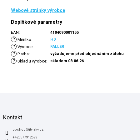
Webové stránky výrobce
Doplňkové parametry
EAN
:
4104090001155
?
H0
Měřítko
:
?
FALLER
Výrobce
:
?
vyžadujeme před objednáním zálohu
Platba
:
?
skladem 08.06.26
Sklad u výrobce
:
Z
á
p
a
Kontakt
t
í
obchod
@
itvlaky.cz
+420577912599