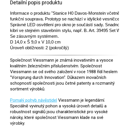
Detailní popis produktu
Informace o produktu "Stanice H0 Davos-Monstein včetně start
funkční souprava. Prototyp se nachází v idylické vesničce W
Správné LED osvětlení pro okno je součástí sady. Snadno se m
kibri ve stejném stavebním stylu, např. B. Art. 39495 Set Walserd
Se zásuvným systémem.

D 14,0 x Š 9,0 x V 10,0 cm

Úroveň obtížnosti: 2 (pokročilý)
Společnost Viessmann je známá inovativním a vysoce
kvalitním železničním příslušenstvím. Společnost
Viessmann se od svého založení v roce 1988 řídí heslem
"Vorsprung durch Innovation". Důkazem inovačních
schopností společnosti jsou četné patenty a rozmanitý
sortiment výrobků.
Pomalý pohyb návěstidel
Viessmann je legendární.
Speciálně vyvinutý pohon a vysoká úroveň detailů a
robustnost signálů jsou charakteristické pro vysoké
nároky, které společnost Viessmann klade na své
výrobky.