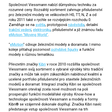
Společnost Viessmann nabízí důmyslnou techniku za
rozumné ceny. Rozsáhlý sortiment zahrnuje příslušenství
pro železniční modely ve velikostech H0, TT, N, Z a od
roku 2011 také v rychle se rozvíjejícím rozchodu 0.
Zaměřuje se na
světla
, prototypová
návěstidla
, detailní
trakční vedení
,
elektroniku
, příslušenství a již známou řadu
eMotion "Moving World"
.
"
eMotion
" oživuje železniční modely a dioramata. I mimo
koleje přitahují pozornost
pohyblivé figurky
a funkční
modely s různou tematikou.
Převzetím značky
Kibri
v roce 2010 rozšířila společnost
Viessmann svůj sortiment o vybrané výrobky této tradiční
značky a může tak svým zákazníkům nabídnout kvalitní a
ucelené portfolio příslušenství pro stavitele železničních
modelů a dioramat. Integrací značky Kibri se společnosti
Viessmann otevírají zcela nové možnosti na poli
prosperující funkční modelářské výroby. Know-how a
technologie společnosti Viessmann a modely a formy
Kibri® se vzájemně dokonale doplňují. Značka Kibri navíc
představuje vstup společnosti Viessmann na trh