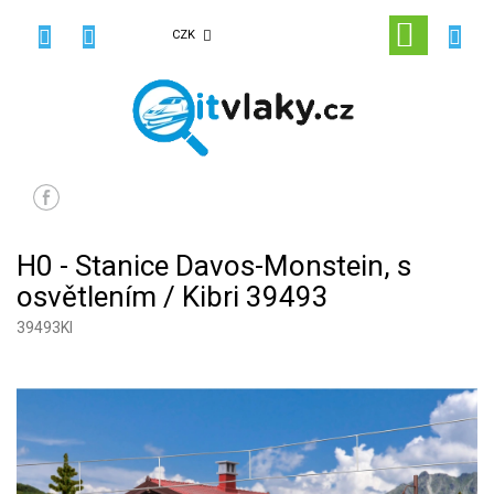
Přejít
na
NÁKUPN
CZK
obsah
KOŠÍK
H0 - Stanice Davos-Monstein, s
osvětlením / Kibri 39493
39493KI