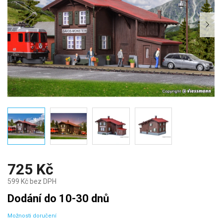
725 Kč
599 Kč bez DPH
Měrná
Dodání do 10-30 dnů
cena:
Možnosti doručení