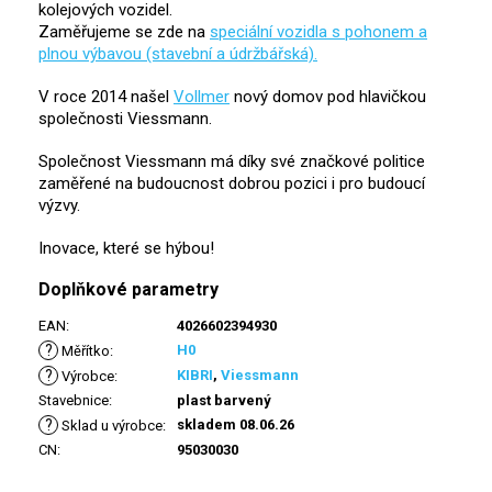
kolejových vozidel.
Zaměřujeme se zde na
speciální vozidla s pohonem a
plnou výbavou (stavební a údržbářská).
V roce 2014 našel
Vollmer
nový domov pod hlavičkou
společnosti Viessmann.
Společnost Viessmann má díky své značkové politice
zaměřené na budoucnost dobrou pozici i pro budoucí
výzvy.
Inovace, které se hýbou!
Doplňkové parametry
EAN
:
4026602394930
?
H0
Měřítko
:
?
KIBRI
,
Viessmann
Výrobce
:
Stavebnice
:
plast barvený
?
skladem 08.06.26
Sklad u výrobce
:
CN
:
95030030