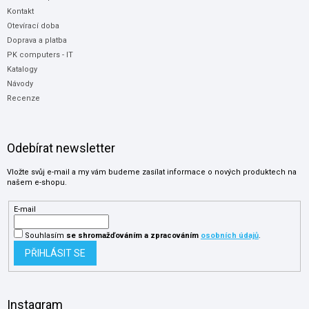
Kontakt
Otevírací doba
Doprava a platba
PK computers - IT
Katalogy
Návody
Recenze
Odebírat newsletter
Vložte svůj e-mail a my vám budeme zasílat informace o nových produktech na
našem e-shopu.
E-mail
Souhlasím
se shromažďováním
a zpracováním
osobních údajů
.
PŘIHLÁSIT SE
Instagram