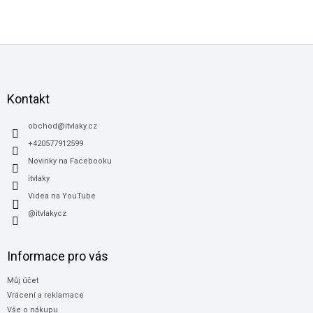
Z
á
p
a
Kontakt
t
í
obchod
@
itvlaky.cz
+420577912599
Novinky na Facebooku
itvlaky
Videa na YouTube
@itvlakycz
Informace pro vás
Můj účet
Vrácení a reklamace
Vše o nákupu