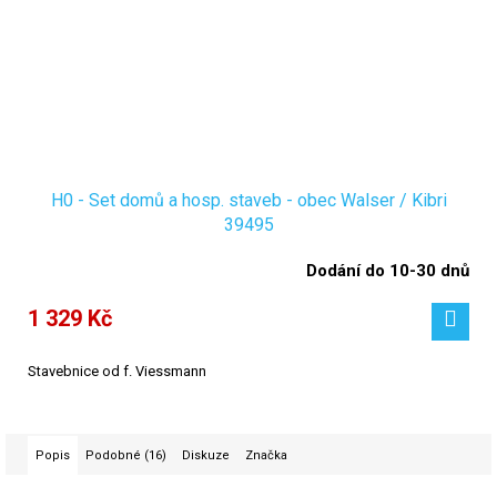
H0 - Set domů a hosp. staveb - obec Walser / Kibri
39495
Dodání do 10-30 dnů
1 329 Kč
Stavebnice od f. Viessmann
Popis
Podobné (16)
Diskuze
Značka