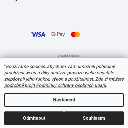
Vytvořil Shoptet
"
Používáme cookies, abychom Vám umožnili pohodlné
prohlížení webu a díky analýze provozu webu neustále
Copyright 2026
itvlaky.cz
. Všechna práva vyhrazena.
Upravit nastavení
cookies
zlepšovali jeho funkce, výkon a použitelnost.
Zde si můžete
podrobně projít Podmínky ochrany osobních údajů
.
Nastavení
Odmítnout
Souhlasím