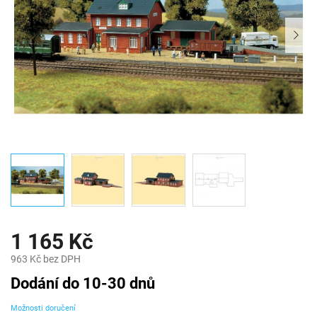
1 165 Kč
963 Kč bez DPH
Měrná
Dodání do 10-30 dnů
cena:
Možnosti doručení