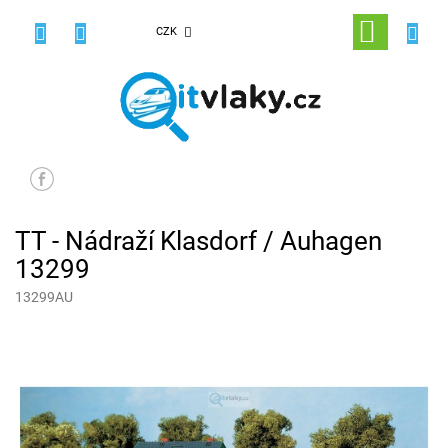
Přejít
na
NÁKUPNÍ
CZK
obsah
KOŠÍK
TT - Nádraží Klasdorf / Auhagen
13299
13299AU