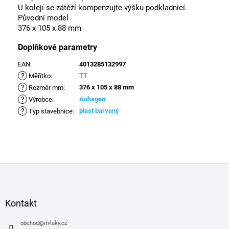
U kolejí se zátěží kompenzujte výšku podkladnicí.
Původní model
376 x 105 x 88 mm
Doplňkové parametry
EAN
:
4013285132997
?
TT
Měřítko
:
?
376 x 105 x 88 mm
Rozměr mm
:
?
Auhagen
Výrobce
:
?
plast barvený
Typ stavebnice
:
Z
á
p
a
Kontakt
t
í
obchod
@
itvlaky.cz