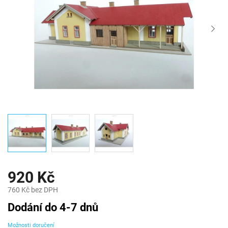
920 Kč
760 Kč bez DPH
Měrná
Dodání do 4-7 dnů
cena:
Možnosti doručení