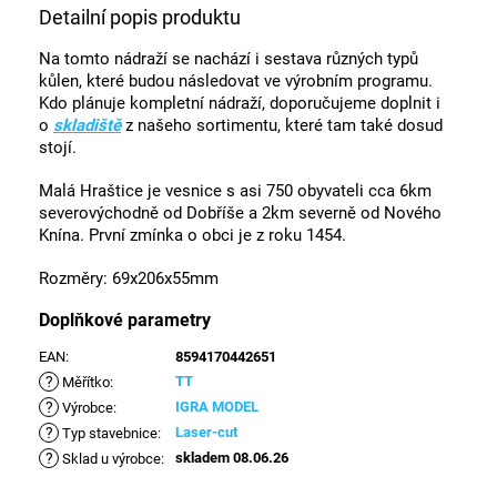
Detailní popis produktu
Na tomto nádraží se nachází i sestava různých typů
kůlen, které budou následovat ve výrobním programu.
Kdo plánuje kompletní nádraží, doporučujeme doplnit i
o
skladiště
z našeho sortimentu, které tam také dosud
stojí.
Malá Hraštice je vesnice s asi 750 obyvateli cca 6km
severovýchodně od Dobříše a 2km severně od Nového
Knína. První zmínka o obci je z roku 1454.
Rozměry: 69x206x55mm
Doplňkové parametry
EAN
:
8594170442651
?
TT
Měřítko
:
?
IGRA MODEL
Výrobce
:
?
Laser-cut
Typ stavebnice
:
?
skladem 08.06.26
Sklad u výrobce
: