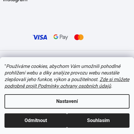
Vytvořil Shoptet
"
Používáme cookies, abychom Vám umožnili pohodlné
prohlížení webu a díky analýze provozu webu neustále
Copyright 2026
itvlaky.cz
. Všechna práva vyhrazena.
Upravit nastavení cookies
zlepšovali jeho funkce, výkon a použitelnost.
Zde si můžete
podrobně projít Podmínky ochrany osobních údajů
.
Nastavení
Odmítnout
Souhlasím