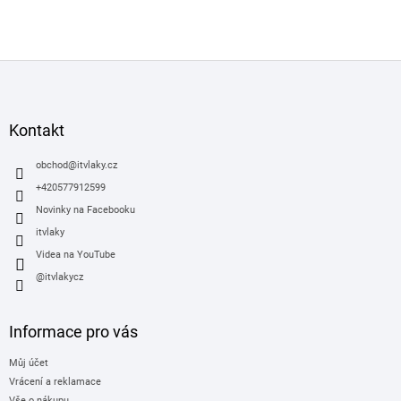
Z
á
p
a
Kontakt
t
í
obchod
@
itvlaky.cz
+420577912599
Novinky na Facebooku
itvlaky
Videa na YouTube
@itvlakycz
Informace pro vás
Můj účet
Vrácení a reklamace
Vše o nákupu