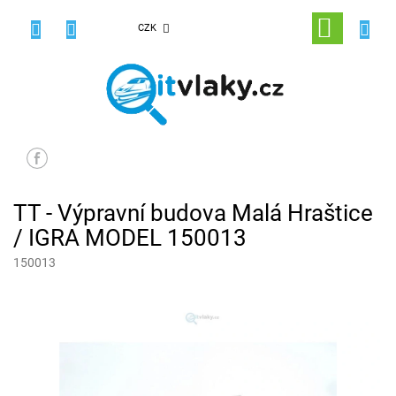
Přejít
na
NÁKUPNÍ
CZK
obsah
KOŠÍK
TT - Výpravní budova Malá Hraštice
/ IGRA MODEL 150013
150013