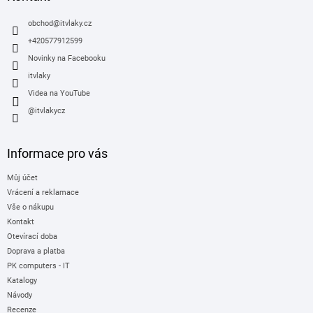
t
í
obchod
@
itvlaky.cz
+420577912599
Novinky na Facebooku
itvlaky
Videa na YouTube
@itvlakycz
Informace pro vás
Můj účet
Vrácení a reklamace
Vše o nákupu
Kontakt
Otevírací doba
Doprava a platba
PK computers - IT
Katalogy
Návody
Recenze