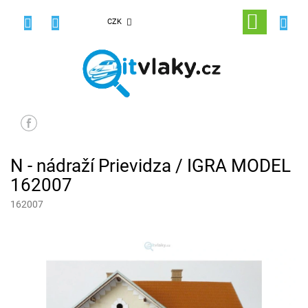
Přejít
na
NÁKUPNÍ
CZK
obsah
KOŠÍK
N - nádraží Prievidza / IGRA MODEL
162007
162007