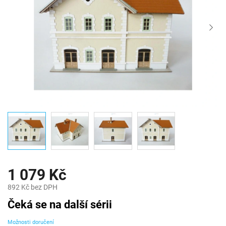
1 079 Kč
892 Kč bez DPH
Měrná
Čeká se na další sérii
cena:
Možnosti doručení