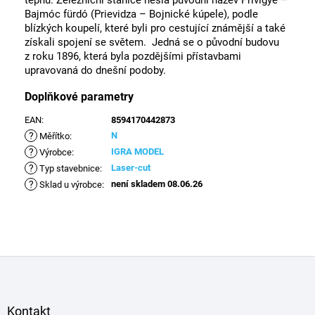
tepnu. Železniční stanice nesla původní název Privigye –
Bajmóc fürdó (Prievidza – Bojnické kúpele), podle
blízkých koupelí, které byli pro cestující známější a také
získali spojení se světem. Jedná se o původní budovu
z roku 1896, která byla pozdějšími přístavbami
upravovaná do dnešní podoby.
Doplňkové parametry
EAN
:
8594170442873
?
N
Měřítko
:
?
IGRA MODEL
Výrobce
:
?
Laser-cut
Typ stavebnice
:
?
není skladem 08.06.26
Sklad u výrobce
:
Z
á
p
a
Kontakt