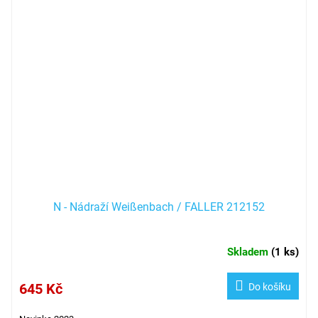
N - Nádraží Weißenbach / FALLER 212152
Skladem
(
1 ks
)
645 Kč
Do košíku