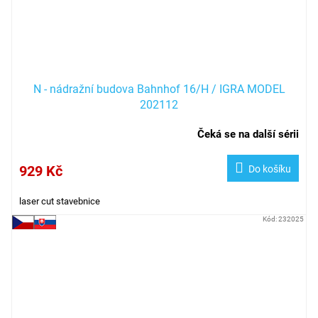
N - nádražní budova Bahnhof 16/H / IGRA MODEL
202112
Čeká se na další sérii
929 Kč
Do košíku
laser cut stavebnice
Kód:
232025