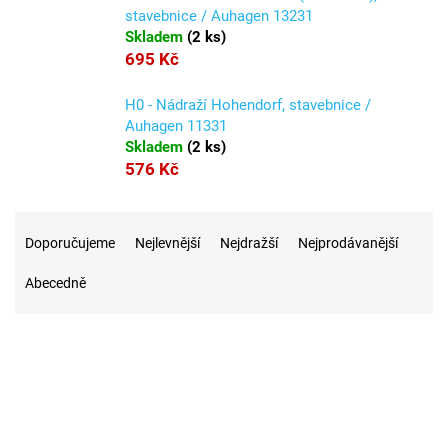
stavebnice / Auhagen 13231
Skladem
(
2 ks
)
695 Kč
H0 - Nádraží Hohendorf, stavebnice /
Auhagen 11331
Skladem
(
2 ks
)
576 Kč
Ř
a
Doporučujeme
Nejlevnější
Nejdražší
Nejprodávanější
z
Abecedně
e
n
í
p
r
6
Na skladě
o
d
u