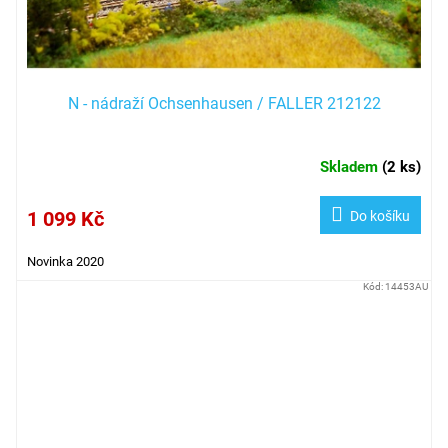
N - nádraží Ochsenhausen / FALLER 212122
Skladem
(
2 ks
)
1 099 Kč
Do košíku
Novinka 2020
Kód:
14453AU