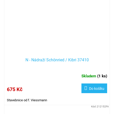
N - Nádraží Schönried / Kibri 37410
Skladem
(
1 ks
)
675 Kč
Do košíku
Stavebnice od f. Viessmann
Kód:
212152FA