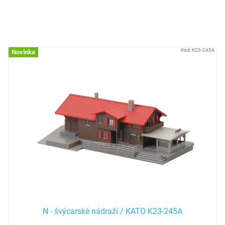
materiál
VYMAZAT FILTRY
Položek k zobrazení:
57
V
Kód:
K23-245A
Novinka
ý
p
i
s
p
r
o
d
u
k
t
ů
N - švýcarské nádraží / KATO K23-245A