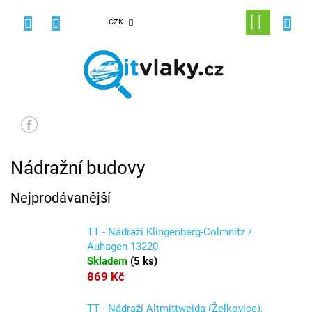
Přejít
na
NÁKUPNÍ
CZK
obsah
KOŠÍK
Nádražní budovy
Nejprodávanější
TT - Nádraží Klingenberg-Colmnitz /
Auhagen 13220
Skladem
(
5 ks
)
869 Kč
TT - Nádraží Altmittweida (Želkovice),