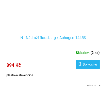
N - Nádraží Radeburg / Auhagen 14453
Skladem
(
2 ks
)
894 Kč
Do košíku
plastová stavebnice
Kód:
37410KI