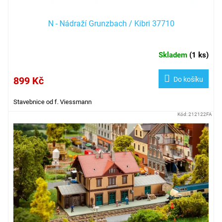
N - Nádraží Grunzbach / Kibri 37710
Skladem
(
1 ks
)
899 Kč
Do košíku
Stavebnice od f. Viessmann
Kód:
212122FA