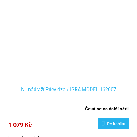
N - nádraží Prievidza / IGRA MODEL 162007
Čeká se na další sérii
1 079 Kč
Do košíku