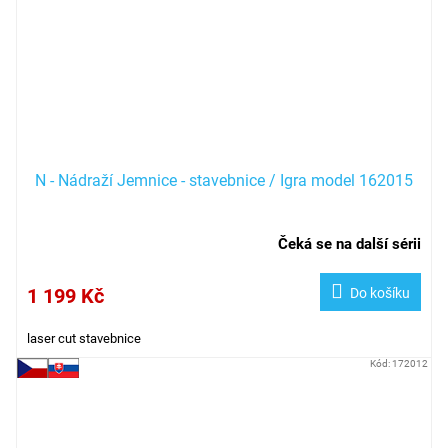
N - Nádraží Jemnice - stavebnice / Igra model 162015
Čeká se na další sérii
1 199 Kč
Do košíku
laser cut stavebnice
Kód:
172012