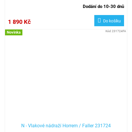
Dodání do 10-30 dnů
1 890 Kč
Do košíku
Kód:
231724FA
Novinka
N - Vlakové nádraží Horrem / Faller 231724