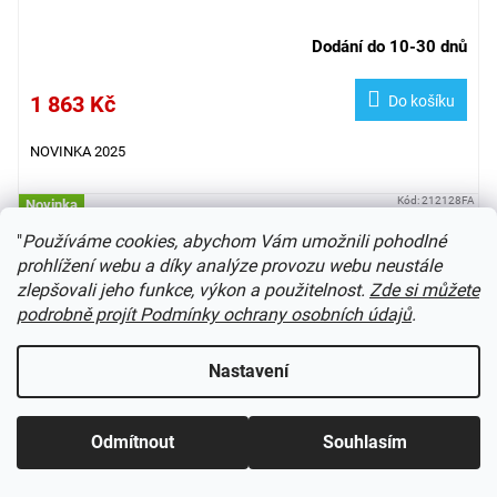
Dodání do 10-30 dnů
1 863 Kč
Do košíku
NOVINKA 2025
Kód:
212128FA
Novinka
"
Používáme cookies, abychom Vám umožnili pohodlné
prohlížení webu a díky analýze provozu webu neustále
zlepšovali jeho funkce, výkon a použitelnost.
Zde si můžete
podrobně projít Podmínky ochrany osobních údajů
.
Nastavení
Odmítnout
Souhlasím