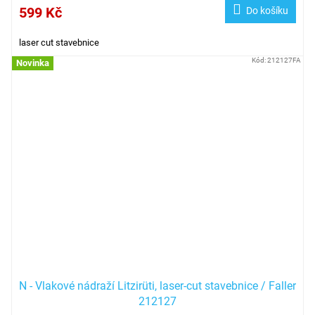
599 Kč
Do košíku
laser cut stavebnice
Kód:
212127FA
Novinka
N - Vlakové nádraží Litzirüti, laser-cut stavebnice / Faller
212127