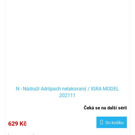
N - Nádraží Adršpach nelakovaný / IGRA MODEL
202111
Čeká se na další sérii
629 Kč
Do košíku