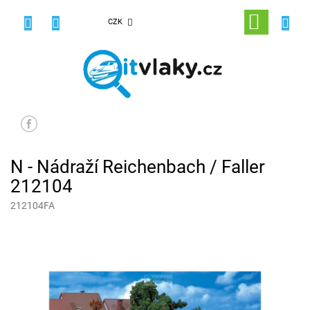
Přejít
na
NÁKUPNÍ
CZK
obsah
KOŠÍK
N - Nádraží Reichenbach / Faller
212104
212104FA