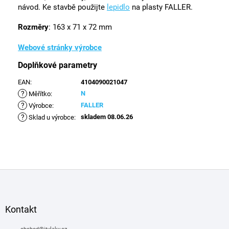
návod. Ke stavbě použijte
lepidlo
na plasty FALLER.
Rozměry
: 163 x 71 x 72 mm
Webové stránky výrobce
Doplňkové parametry
EAN
:
4104090021047
?
N
Měřítko
:
?
FALLER
Výrobce
:
?
skladem 08.06.26
Sklad u výrobce
:
Z
á
p
a
Kontakt
t