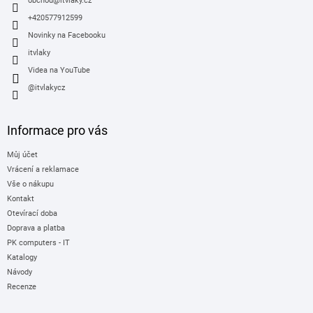
í
obchod
@
itvlaky.cz
+420577912599
Novinky na Facebooku
itvlaky
Videa na YouTube
@itvlakycz
Informace pro vás
Můj účet
Vrácení a reklamace
Vše o nákupu
Kontakt
Otevírací doba
Doprava a platba
PK computers - IT
Katalogy
Návody
Recenze