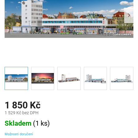
1 850 Kč
1 529 Kč bez DPH
Měrná
Skladem
(
1 ks
)
cena:
Možnosti doručení