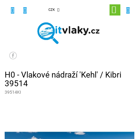
Přejít
na
NÁKUPNÍ
CZK
obsah
KOŠÍK
H0 - Vlakové nádraží 'Kehl' / Kibri
39514
39514KI