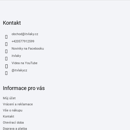
Z
á
p
a
Kontakt
t
í
obchod
@
itvlaky.cz
+420577912599
Novinky na Facebooku
itvlaky
Videa na YouTube
@itvlakycz
Informace pro vás
Můj účet
Vrácení a reklamace
Vše o nákupu
Kontakt
Otevírací doba
Doprava a platba