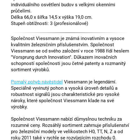
individuálního osvětlení budov s velkými okenními
průčelími.
Délka 66,0 x šířka 14,5 x výška 19,0 cm.
Stupeň obtížnosti: 3 (profesionálové)
Společnost Viessmann je známá inovativním a vysoce
kvalitním železničním příslušenstvím. Společnost
Viessmann se od svého založení v roce 1988 řídí heslem
"Vorsprung durch Innovation". Důkazem inovačních
schopností společnosti jsou četné patenty a rozmanitý
sortiment výrobků.
Pomalý pohyb návěstidel
Viessmann je legendární.
Speciálně vyvinutý pohon a vysoká úroveň detailů a
robustnost signálů jsou charakteristické pro vysoké
nároky, které společnost Viessmann klade na své
výrobky.
Společnost Viessmann nabízí důmyslnou techniku za
rozumné ceny. Rozsáhlý sortiment zahrnuje příslušenství
pro železniční modely ve velikostech H0, TT, N, Z a od
roku 2011 také v rychle se rozvíjejícím rozchodu 0.