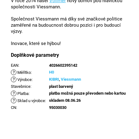
V roce 2014 našel
Vollmer
nový domov pod hlavičkou
společnosti Viessmann.
Společnost Viessmann má díky své značkové politice
zaměřené na budoucnost dobrou pozici i pro budoucí
výzvy.
Inovace, které se hýbou!
Doplňkové parametry
EAN
:
4026602395142
?
H0
Měřítko
:
?
KIBRI
,
Viessmann
Výrobce
:
Stavebnice
:
plast barvený
?
platba možná pouze převodem nebo kartou
Platba
:
?
skladem 08.06.26
Sklad u výrobce
:
CN
:
95030030