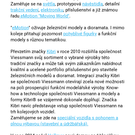
Zaměřuje se na
světla
, prototypová
návěstidla
, detailní
trakční vedení
,
elektroniku
, příslušenství a již známou
řadu
eMotion "Moving World"
.
"
eMotion
" oživuje železniční modely a dioramata. I mimo
koleje přitahují pozornost
pohyblivé figurky
a funkční
modely s různou tematikou.
Převzetím značky
Kibri
v roce 2010 rozšířila společnost
Viessmann svůj sortiment o vybrané výrobky této
tradiční značky a může tak svým zákazníkům nabídnout
kvalitní a ucelené portfolio příslušenství pro stavitele
železničních modelů a dioramat. Integrací značky Kibri
se společnosti Viessmann otevírají zcela nové možnosti
na poli prosperující funkční modelářské výroby. Know-
how a technologie společnosti Viessmann a modely a
formy Kibri® se vzájemně dokonale doplňují. Značka
Kibri navíc představuje vstup společnosti Viessmann na
trh kolejových vozidel.
Zaměřujeme se zde na
speciální vozidla s pohonem a
plnou výbavou (stavební a údržbářská).