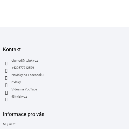
Z
á
p
a
Kontakt
t
í
obchod
@
itvlaky.cz
+420577912599
Novinky na Facebooku
itvlaky
Videa na YouTube
@itvlakycz
Informace pro vás
Můj účet