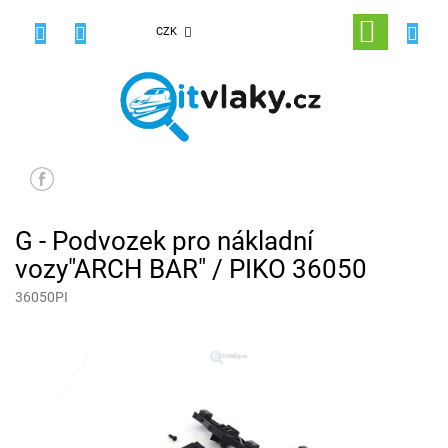
Přejít
na
NÁKUPNÍ
CZK
obsah
KOŠÍK
G - Podvozek pro nákladní
vozy"ARCH BAR" / PIKO 36050
36050PI