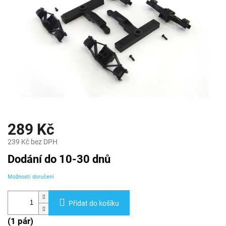
289 Kč
239 Kč bez DPH
Měrná
Dodání do 10-30 dnů
cena:
Možnosti doručení
Přidat do košíku
(1 pár)