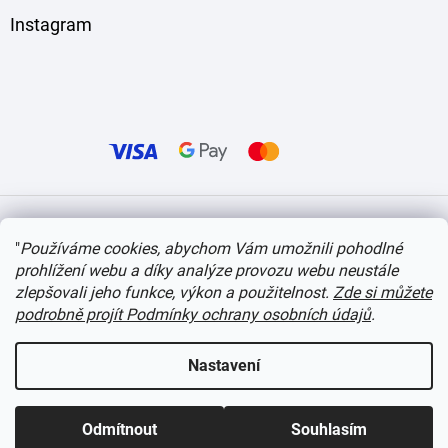
Instagram
Vytvořil Shoptet
"
Používáme cookies, abychom Vám umožnili pohodlné
prohlížení webu a díky analýze provozu webu neustále
Copyright 2026
itvlaky.cz
. Všechna práva vyhrazena.
Upravit nastavení cookies
zlepšovali jeho funkce, výkon a použitelnost.
Zde si můžete
podrobně projít Podmínky ochrany osobních údajů
.
Nastavení
Odmítnout
Souhlasím