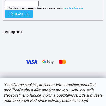
Souhlasím
se shromažďováním
a zpracováním
osobních údajů
.
PŘIHLÁSIT SE
Instagram
Vytvořil Shoptet
"
Používáme cookies, abychom Vám umožnili pohodlné
prohlížení webu a díky analýze provozu webu neustále
Copyright 2026
itvlaky.cz
. Všechna práva vyhrazena.
Upravit nastavení cookies
zlepšovali jeho funkce, výkon a použitelnost.
Zde si můžete
podrobně projít Podmínky ochrany osobních údajů
.