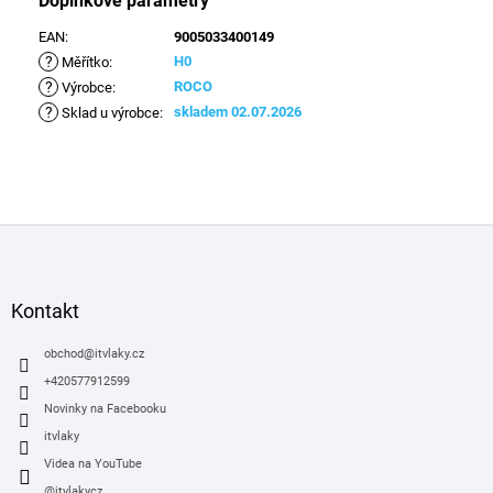
Doplňkové parametry
EAN
:
9005033400149
?
H0
Měřítko
:
?
ROCO
Výrobce
:
?
skladem 02.07.2026
Sklad u výrobce
:
Z
á
p
a
Kontakt
t
í
obchod
@
itvlaky.cz
+420577912599
Novinky na Facebooku
itvlaky
Videa na YouTube
@itvlakycz