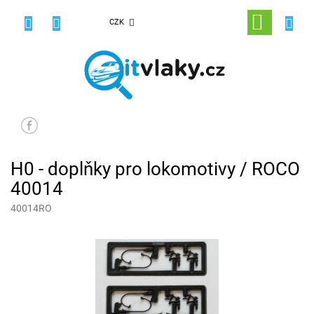
Přejít
na
NÁKUPNÍ
CZK
obsah
KOŠÍK
H0 - doplňky pro lokomotivy / ROCO
40014
40014RO