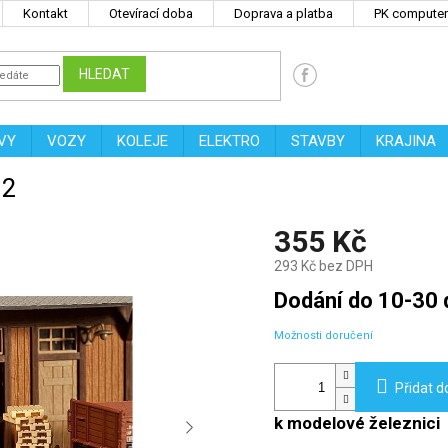
Kontakt
Otevírací doba
Doprava a platba
PK computers
HLEDAT
VY
VOZY
KOLEJE
ELEKTRO
STAVBY
KRAJINA
12
355 Kč
293 Kč bez DPH
Měrná
Dodání do 10-30 
cena:
Možnosti doručení
Přidat d
k modelové železnici