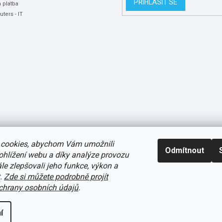
PŘIHLÁSIT SE
 platba
ters - IT
cookies, abychom Vám umožnili
Odmítnout
ohlížení webu a díky analýze provozu
e zlepšovali jeho funkce, výkon a
t.
Zde si můžete podrobně projít
avení cookies
hrany osobních údajů
.
í