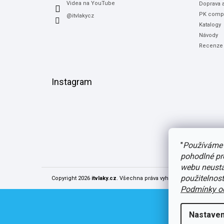
Videa na YouTube
Doprava a
PK compu
@itvlakycz
Katalogy
Návody
Recenze
Instagram
"
Používáme 
pohodlné pr
webu neustál
použitelnos
Copyright 2026
itvlaky.cz
. Všechna práva vyhrazena.
Upravit nast
Podmínky oc
Nastaven