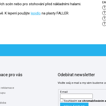
E
kých scén nebo pro stohování před nákladními halami.
?
vě. K lepení použijte
lepidlo
na plasty FALLER.
?
?
?
mace pro vás
Odebírat newsletter
Vložte svůj e-mail a my vám budeme z
a reklamace
E-mail
kupu
Souhlasím
se shromažďováním
a
 doba