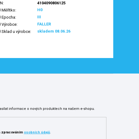
AN
:
4104090806125
H0
Měřítko
:
III
Epocha
:
FALLER
Výrobce
:
skladem 08.06.26
Sklad u výrobce
:
asílat informace o nových produktech na našem e-shopu.
 zpracováním
osobních údajů
.