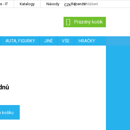
 - IT
Katalogy
Návody
Recenze
Přihlášení
CZK
NÁKUPNÍ
Prázdný košík
KOŠÍK
AUTA, FIGURKY
JINÉ
VŠE
HRAČKY
dnů
o košíku