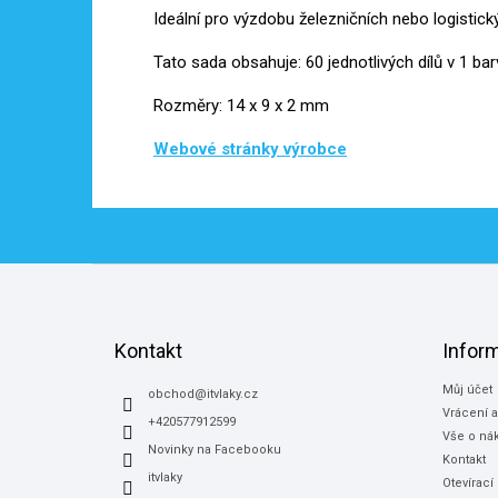
Ideální pro výzdobu železničních nebo logistic
Tato sada obsahuje: 60 jednotlivých dílů v 1 bar
Rozměry: 14 x 9 x 2 mm
Webové stránky výrobce
Z
á
p
a
Kontakt
Infor
t
Můj účet
í
obchod
@
itvlaky.cz
Vrácení 
+420577912599
Vše o ná
Novinky na Facebooku
Kontakt
itvlaky
Otevírací