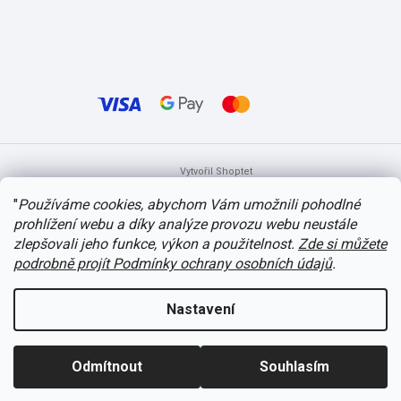
Vytvořil Shoptet
"
Používáme cookies, abychom Vám umožnili pohodlné
prohlížení webu a díky analýze provozu webu neustále
Copyright 2026
itvlaky.cz
. Všechna práva vyhrazena.
Upravit nastavení
cookies
zlepšovali jeho funkce, výkon a použitelnost.
Zde si můžete
podrobně projít Podmínky ochrany osobních údajů
.
Nastavení
Odmítnout
Souhlasím