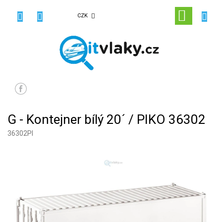
Přejít
na
NÁKUPN
CZK
obsah
KOŠÍK
G - Kontejner bílý 20´ / PIKO 36302
36302PI