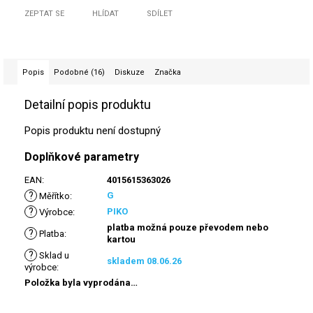
ZEPTAT SE
HLÍDAT
SDÍLET
Popis
Podobné (16)
Diskuze
Značka
Detailní popis produktu
Popis produktu není dostupný
Doplňkové parametry
EAN
:
4015615363026
?
G
Měřítko
:
?
PIKO
Výrobce
:
platba možná pouze převodem nebo
?
Platba
:
kartou
?
Sklad u
skladem 08.06.26
výrobce
:
Položka byla vyprodána…