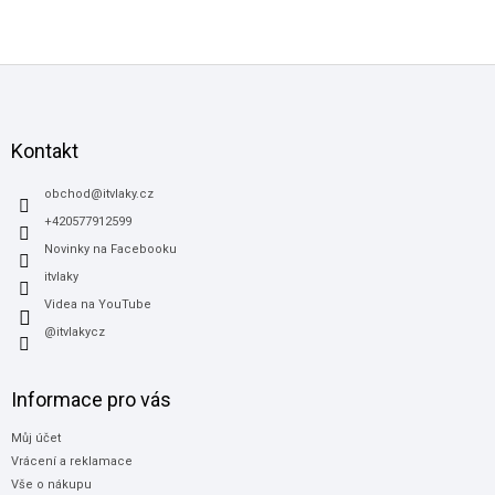
Z
á
p
a
Kontakt
t
í
obchod
@
itvlaky.cz
+420577912599
Novinky na Facebooku
itvlaky
Videa na YouTube
@itvlakycz
Informace pro vás
Můj účet
Vrácení a reklamace
Vše o nákupu