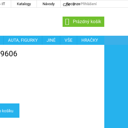
 IT
Katalogy
Návody
Recenze
Přihlášení
CZK
NÁKUPNÍ
Prázdný košík
KOŠÍK
AUTA, FIGURKY
JINÉ
VŠE
HRAČKY
29606
o košíku