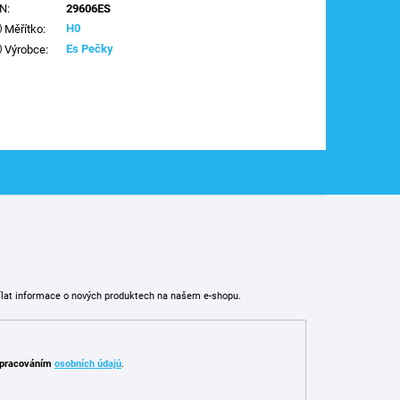
AN
:
29606ES
H0
Měřítko
:
Es Pečky
Výrobce
:
ílat informace o nových produktech na našem e-shopu.
pracováním
osobních údajů
.