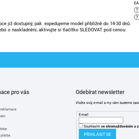
E
?
?
ce již dostupný, pak expedujeme model přibližně do 14-30 dnů.
bo o naskladnění, aktivujte si tlačítko SLEDOVAT pod cenou
mace pro vás
Odebírat newsletter
Vložte svůj e-mail a my vám budeme zas
 reklamace
E-mail
upu
Souhlasím
se shromažďováním
a z
 doba
PŘIHLÁSIT SE
 platba