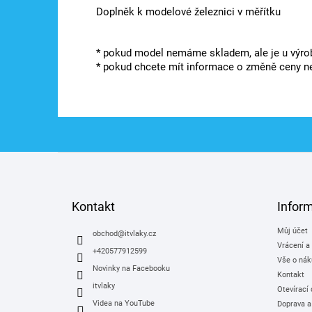
Doplněk k modelové železnici v měřítku
* pokud model nemáme skladem, ale je u výrob
* pokud chcete mít informace o změně ceny ne
Z
á
p
a
Kontakt
Infor
t
Můj účet
í
obchod
@
itvlaky.cz
Vrácení a
+420577912599
Vše o nák
Novinky na Facebooku
Kontakt
itvlaky
Otevírací
Videa na YouTube
Doprava a