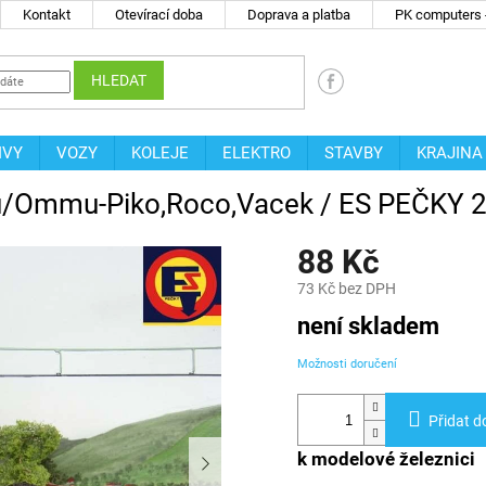
Kontakt
Otevírací doba
Doprava a platba
PK computers -
HLEDAT
IVY
VOZY
KOLEJE
ELEKTRO
STAVBY
KRAJINA
Vtu/Ommu-Piko,Roco,Vacek / ES PEČKY 
88 Kč
73 Kč bez DPH
Měrná
není skladem
cena:
Možnosti doručení
Přidat d
k modelové železnici