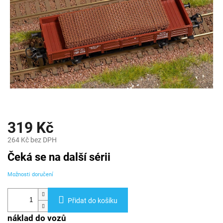
319 Kč
264 Kč bez DPH
Měrná
Čeká se na další sérii
cena:
Možnosti doručení
Přidat do košíku
náklad do vozů