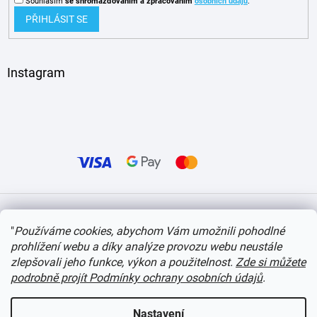
Souhlasím
se shromažďováním
a zpracováním
osobních údajů
.
PŘIHLÁSIT SE
Instagram
Vytvořil Shoptet
"
Používáme cookies, abychom Vám umožnili pohodlné
prohlížení webu a díky analýze provozu webu neustále
Copyright 2026
itvlaky.cz
. Všechna práva vyhrazena.
Upravit nastavení cookies
zlepšovali jeho funkce, výkon a použitelnost.
Zde si můžete
podrobně projít Podmínky ochrany osobních údajů
.
Nastavení