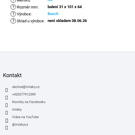
?
Měřítko
:
?
balení 31 x 101 x 64
Rozměr mm
:
?
Busch
Výrobce
:
?
není skladem 08.06.26
Sklad u výrobce
:
Z
á
p
a
Kontakt
t
í
obchod
@
itvlaky.cz
+420577912599
Novinky na Facebooku
itvlaky
Videa na YouTube
@itvlakycz