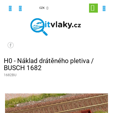
Přejít
na
NÁKUPNÍ
CZK
obsah
KOŠÍK
H0 - Náklad drátěného pletiva /
BUSCH 1682
1682BU