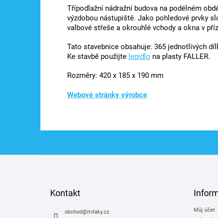
Třípodlažní nádražní budova na podélném obd
výzdobou nástupiště. Jako pohledové prvky s
valbové střeše a okrouhlé vchody a okna v pří
Tato stavebnice obsahuje: 365 jednotlivých díl
Ke stavbě použijte
lepidlo
na plasty FALLER.
Rozměry: 420 x 185 x 190 mm
Webové stránky výrobce
Z
á
p
a
Kontakt
Infor
t
Můj účet
í
obchod
@
itvlaky.cz