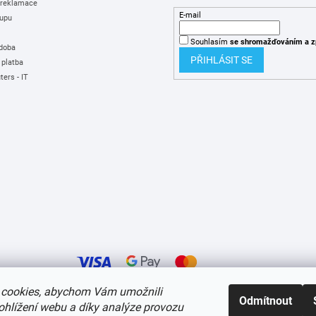
 reklamace
E-mail
upu
Souhlasím
se shromažďováním
a z
 doba
PŘIHLÁSIT SE
 platba
ers - IT
cookies, abychom Vám umožnili
Odmítnout
ohlížení webu a díky analýze provozu
í cookies