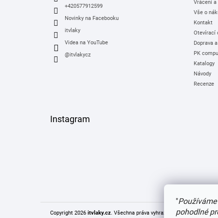
Vrácení a
+420577912599
Vše o nák
Novinky na Facebooku
Kontakt
itvlaky
Otevírací
Videa na YouTube
Doprava a
PK comput
@itvlakycz
Katalogy
Návody
Recenze
Instagram
"
Používáme 
pohodlné pr
Copyright 2026
itvlaky.cz
. Všechna práva vyhrazena.
Upravit nastaven