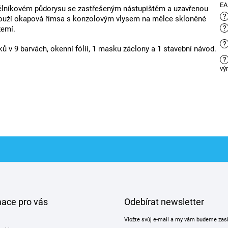
E
élníkovém půdorysu se zastřešeným nástupištěm a uzavřenou
?
louží okapová římsa s konzolovým vlysem na mělce skloněné
?
zemí.
?
ků v 9 barvách, okenní fólii, 1 masku záclony a 1 stavební návod.
?
vý
mace pro vás
Odebírat newsletter
Vložte svůj e-mail a my vám budeme zas