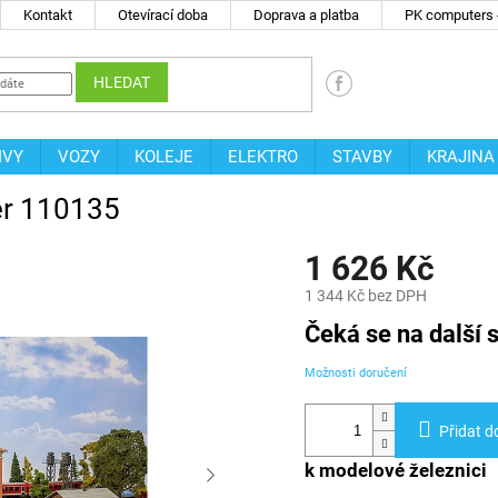
Kontakt
Otevírací doba
Doprava a platba
PK computers -
HLEDAT
IVY
VOZY
KOLEJE
ELEKTRO
STAVBY
KRAJINA
er 110135
1 626 Kč
1 344 Kč bez DPH
Měrná
Čeká se na další s
cena:
Možnosti doručení
Přidat d
k modelové železnici