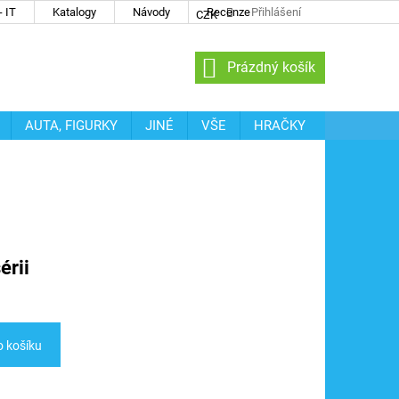
 IT
Katalogy
Návody
Recenze
Přihlášení
CZK
NÁKUPNÍ
Prázdný košík
KOŠÍK
AUTA, FIGURKY
JINÉ
VŠE
HRAČKY
érii
o košíku