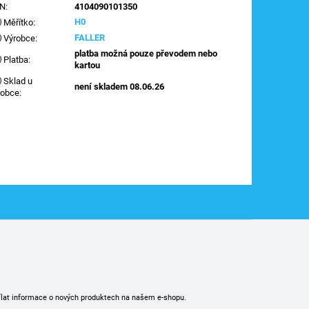
AN
:
4104090101350
H0
Měřítko
:
FALLER
Výrobce
:
platba možná pouze převodem nebo
Platba
:
kartou
Sklad u
není skladem 08.06.26
robce
:
ílat informace o nových produktech na našem e-shopu.