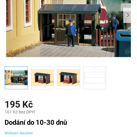
195 Kč
161 Kč bez DPH
Měrná
Dodání do 10-30 dnů
cena:
Možnosti doručení