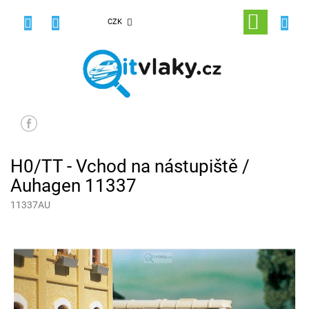
Přejít
na
NÁKUPNÍ
CZK
obsah
KOŠÍK
H0/TT - Vchod na nástupiště /
Auhagen 11337
11337AU