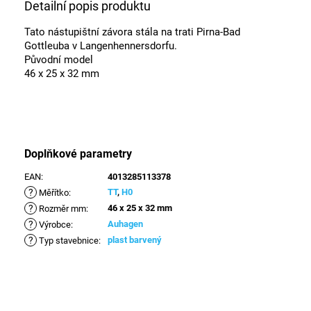
Detailní popis produktu
Tato nástupištní závora stála na trati Pirna-Bad
Gottleuba v Langenhennersdorfu.
Původní model
46 x 25 x 32 mm
Doplňkové parametry
EAN
:
4013285113378
?
TT
,
H0
Měřítko
:
?
46 x 25 x 32 mm
Rozměr mm
:
?
Auhagen
Výrobce
:
?
plast barvený
Typ stavebnice
: