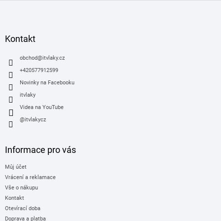
Z
á
p
a
Kontakt
t
í
obchod
@
itvlaky.cz
+420577912599
Novinky na Facebooku
itvlaky
Videa na YouTube
@itvlakycz
Informace pro vás
Můj účet
Vrácení a reklamace
Vše o nákupu
Kontakt
Otevírací doba
Doprava a platba