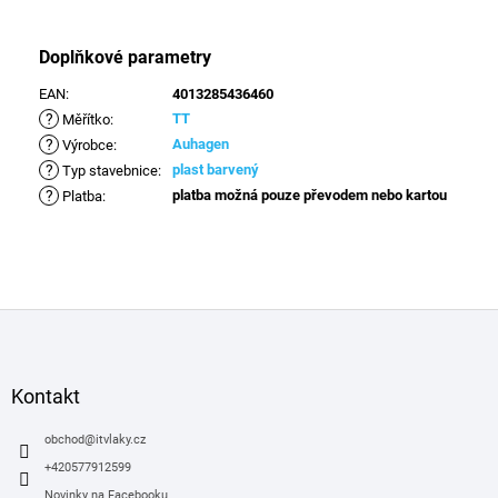
Doplňkové parametry
EAN
:
4013285436460
?
TT
Měřítko
:
?
Auhagen
Výrobce
:
?
plast barvený
Typ stavebnice
:
?
platba možná pouze převodem nebo kartou
Platba
:
Z
á
p
a
Kontakt
t
í
obchod
@
itvlaky.cz
+420577912599
Novinky na Facebooku