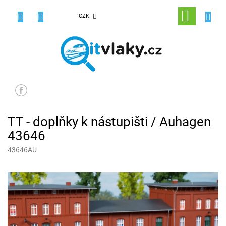
Přejít
na
NÁKUPNÍ
CZK
obsah
KOŠÍK
TT - doplňky k nástupišti / Auhagen
43646
43646AU