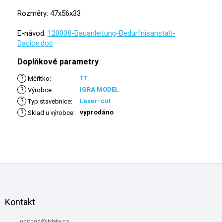
Rozměry: 47x56x33
E-návod:
120008-Bauanleitung-Bedurfnisanstalt-
Dacice.doc
Doplňkové parametry
?
TT
Měřítko
:
?
IGRA MODEL
Výrobce
:
?
Laser-cut
Typ stavebnice
:
?
vyprodáno
Sklad u výrobce
:
Z
á
p
a
Kontakt
t
obchod
@
itvlaky.cz