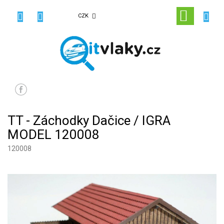
Přejít
na
NÁKUPN
CZK
obsah
KOŠÍK
TT - Záchodky Dačice / IGRA
MODEL 120008
120008