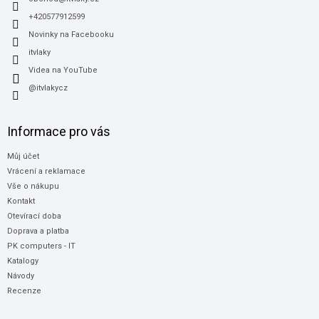
í
+420577912599
Novinky na Facebooku
itvlaky
Videa na YouTube
@itvlakycz
Informace pro vás
Můj účet
Vrácení a reklamace
Vše o nákupu
Kontakt
Otevírací doba
Doprava a platba
PK computers - IT
Katalogy
Návody
Recenze