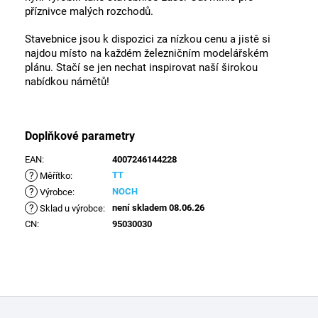
příznivce malých rozchodů.
Stavebnice jsou k dispozici za nízkou cenu a jistě si
najdou místo na každém železničním modelářském
plánu. Stačí se jen nechat inspirovat naší širokou
nabídkou námětů!
Doplňkové parametry
EAN
:
4007246144228
?
TT
Měřítko
:
?
NOCH
Výrobce
:
?
není skladem 08.06.26
Sklad u výrobce
:
CN
:
95030030
Z