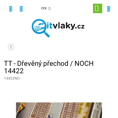
Přejít
na
NÁKUPNÍ
CZK
obsah
KOŠÍK
TT - Dřevěný přechod / NOCH
14422
14422NO