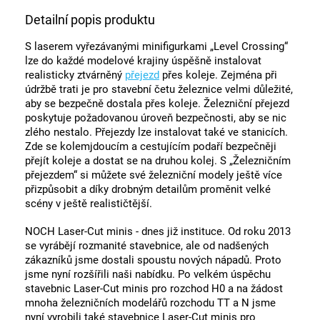
Detailní popis produktu
S laserem vyřezávanými minifigurkami „Level Crossing“
lze do každé modelové krajiny úspěšně instalovat
realisticky ztvárněný
přejezd
přes koleje. Zejména při
údržbě trati je pro stavební četu železnice velmi důležité,
aby se bezpečně dostala přes koleje. Železniční přejezd
poskytuje požadovanou úroveň bezpečnosti, aby se nic
zlého nestalo. Přejezdy lze instalovat také ve stanicích.
Zde se kolemjdoucím a cestujícím podaří bezpečněji
přejít koleje a dostat se na druhou kolej. S „Železničním
přejezdem“ si můžete své železniční modely ještě více
přizpůsobit a díky drobným detailům proměnit velké
scény v ještě realističtější.
NOCH Laser-Cut minis - dnes již instituce. Od roku 2013
se vyrábějí rozmanité stavebnice, ale od nadšených
zákazníků jsme dostali spoustu nových nápadů. Proto
jsme nyní rozšířili naši nabídku. Po velkém úspěchu
stavebnic Laser-Cut minis pro rozchod H0 a na žádost
mnoha železničních modelářů rozchodu TT a N jsme
nyní vyrobili také stavebnice Laser-Cut minis pro