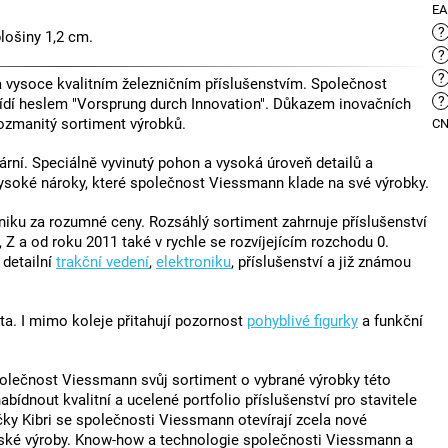
E
?
plošiny 1,2 cm.
?
?
vysoce kvalitním železničním příslušenstvím. Společnost
?
ídí heslem "Vorsprung durch Innovation". Důkazem inovačních
ozmanitý sortiment výrobků.
C
rní. Speciálně vyvinutý pohon a vysoká úroveň detailů a
vysoké nároky, které společnost Viessmann klade na své výrobky.
ku za rozumné ceny. Rozsáhlý sortiment zahrnuje příslušenství
 Z a od roku 2011 také v rychle se rozvíjejícím rozchodu 0.
, detailní
trakční vedení
,
elektroniku
, příslušenství a již známou
ta. I mimo koleje přitahují pozornost
pohyblivé figurky
a funkční
polečnost Viessmann svůj sortiment o vybrané výrobky této
ídnout kvalitní a ucelené portfolio příslušenství pro stavitele
čky Kibri se společnosti Viessmann otevírají zcela nové
řské výroby. Know-how a technologie společnosti Viessmann a