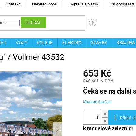
Kontakt
Otevírací doba
Doprava a platba
PK computers -
HLEDAT
IVY
VOZY
KOLEJE
ELEKTRO
STAVBY
KRAJINA
rg" / Vollmer 43532
653 Kč
540 Kč bez DPH
Měrná
Čeká se na další s
cena:
Možnosti doručení
Přidat d
k modelové železnici