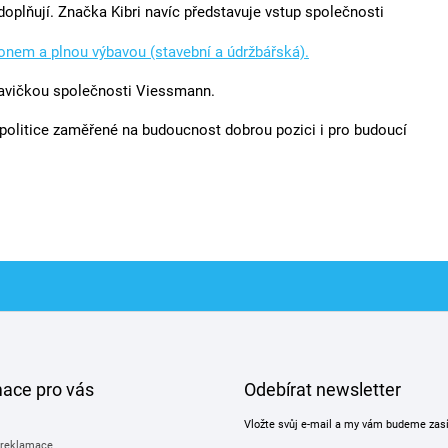
plňují. Značka Kibri navíc představuje vstup společnosti
honem a plnou výbavou (stavební a údržbářská).
avičkou společnosti Viessmann.
olitice zaměřené na budoucnost dobrou pozici i pro budoucí
mace pro vás
Odebírat newsletter
Vložte svůj e-mail a my vám budeme zas
 reklamace