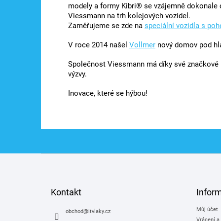
modely a formy Kibri® se vzájemně dokonale do
Viessmann na trh kolejových vozidel.
Zaměřujeme se zde na
speciální vozidla s po
V roce 2014 našel
Vollmer
nový domov pod hl
Společnost Viessmann má díky své značkové p
výzvy.
Inovace, které se hýbou!
Z
á
p
a
Kontakt
Infor
t
Můj účet
í
obchod
@
itvlaky.cz
Vrácení a