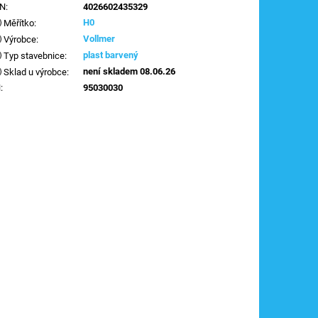
AN
:
4026602435329
H0
Měřítko
:
Vollmer
Výrobce
:
plast barvený
Typ stavebnice
:
není skladem 08.06.26
Sklad u výrobce
:
N
:
95030030