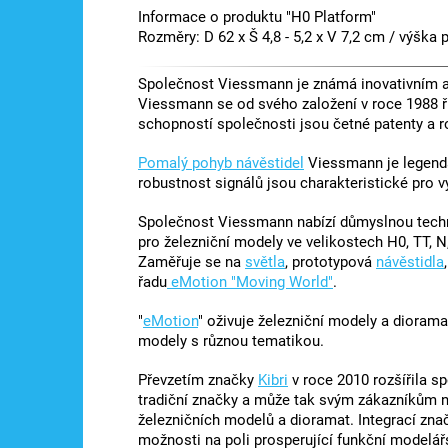
Informace o produktu "H0 Platform"
Rozměry: D 62 x Š 4,8 - 5,2 x V 7,2 cm / výška 
Společnost Viessmann je známá inovativním a 
Viessmann se od svého založení v roce 1988 ř
schopností společnosti jsou četné patenty a r
Pomalý pohyb návěstidel
Viessmann je legendá
robustnost signálů jsou charakteristické pro 
Společnost Viessmann nabízí důmyslnou techni
pro železniční modely ve velikostech H0, TT, N,
Zaměřuje se na
světla
, prototypová
návěstidla
řadu
eMotion "Moving World"
.
"
eMotion
" oživuje železniční modely a diorama
modely s různou tematikou.
Převzetím značky
Kibri
v roce 2010 rozšířila s
tradiční značky a může tak svým zákazníkům nab
železničních modelů a dioramat. Integrací zna
možnosti na poli prosperující funkční modelá