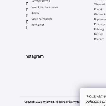
+420577912599
Vše o nák
Novinky na Facebooku
Kontakt
itvlaky
Otevírací
Videa na YouTube
Doprava a
PK comput
@itvlakycz
Katalogy
Návody
Recenze
Instagram
"
Používáme 
pohodlné pr
Copyright 2026
itvlaky.cz
. Všechna práva vyhrazena.
Upravit nastaven