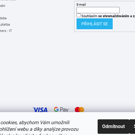
E-mail
upu
Souhlasím
se shromažďováním
a z
 doba
PŘIHLÁSIT SE
 platba
ers - IT
cookies, abychom Vám umožnili
Odmítnout
ohlížení webu a díky analýze provozu
í cookies