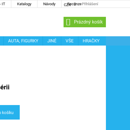
 IT
Katalogy
Návody
Recenze
Přihlášení
CZK
NÁKUPNÍ
Prázdný košík
KOŠÍK
AUTA, FIGURKY
JINÉ
VŠE
HRAČKY
érii
o košíku