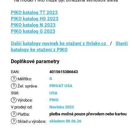
* na model PIKO může být omezená věrnostní sleva
PIKO katalog TT 2023
PIKO katalog H0 2023
PIKO katalog N 2023
PIKO katalog G 2023
Další katalogy novinek ke stažení z Itvlaky.cz
/
Starší
katalogy ke stažení z PIKO
Doplňkové parametry
EAN
:
4015615386643
?
G
Měřítko
:
?
PRIVAT USA
Žel. správa
:
Stát
:
USA
?
PIKO
Výrobce
:
V prodeji od
:
Novinka 2023
?
platba možná pouze převodem nebo kartou
Platba
:
?
skladem 08.06.26
Sklad u výrobce
: