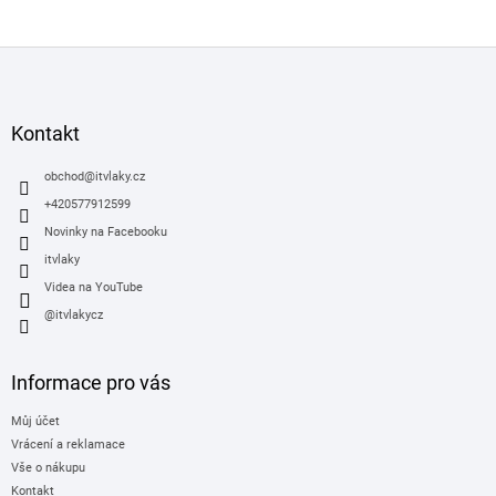
Z
á
p
a
Kontakt
t
í
obchod
@
itvlaky.cz
+420577912599
Novinky na Facebooku
itvlaky
Videa na YouTube
@itvlakycz
Informace pro vás
Můj účet
Vrácení a reklamace
Vše o nákupu
Kontakt