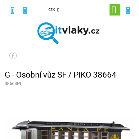
Přejít
na
NÁKUPNÍ
CZK
obsah
KOŠÍK
G - Osobní vůz SF / PIKO 38664
38664PI