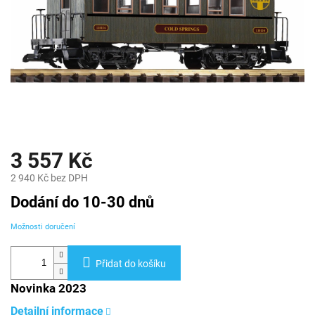
3 557 Kč
2 940 Kč bez DPH
Měrná
Dodání do 10-30 dnů
cena:
Možnosti doručení
Přidat do košíku
Novinka 2023
Detailní informace